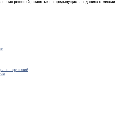
олнения решений, принятых на предыдущих заседаниях комиссии.
ти
правонарушений
сия