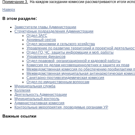
Примечание 3.
На каждом заседании комиссии рассматриваются итоги исп
Наверх
В этом разделе:
Заместители главы Администрации
Структурные подразделения Администрации
Отдел ЗАГС
Архивный сектор
Отдел экономики и сельского хозяйства
Управление по развитию территорий и проектной деятельнос
Отдел ГО, ЧС, защиты информации и моб. работы
Управление финансов
Отдел правовой, организационной и кадровой работы
Комиссия по делам несовершеннолетних и защите их прав
Межведомственная комиссия по обеспечению профилактики 
Межведомственная муниципальная антинаркотическая комис
Санитарно-противоэпидемическая комиссия
Отдел по имущественным вопросам
Муниципальная служба
Коллегия
Деятельность Администрации
Муниципальный контроль
Административная комиссия
Контрольные мероприятия, проводимые органами УР
Важные ссылки