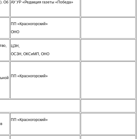
). Об
АУ УР «Редакция газеты «Победа»
ПП «Красногорский»
ОНО
тво,
ЦЗН,
ОСЗН, ОКСиМП, ОНО
ПП «Красногорский»
льной
ПП «Красногорский»
 в