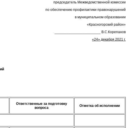
председатель Межведомственной комиссии
по обеспечению профилактики правонарушений
в муниципальном образовании
«Красногорский район»
_______________________ В.С.Корепанов
«
24»
декабря 20
21 г.
ий
Ответственные за подготовку
Отметка об исполнении
вопроса