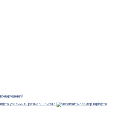
авонарушений
увеличить размер шрифта