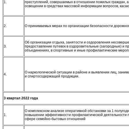
1.
преступлений, совершаемых в отношении пожилых граждан, а
освещении в средствах массовой информации вопросов, кас
2.
О принимаемых мерах по организации безопасности дорожног
Об организации отдыха, занятости и оздоровления несоверше
3.
предоставление путевок в оздоровительные (загородные) и п
объединениях, в спортивные и иные профилактические мероп
О наркологической ситуации в районе и выявлении лиц, зани
4.
и спиртосодержащей продукции.
3 квартал 20
22 года
О комплексном анализе оперативной обстановки за 1 полугоди
1.
повышении эффективности профилактической деятельности 
сфере семейно-бытовых отношений