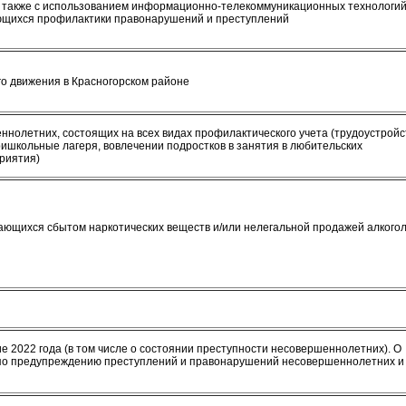
 также с использованием информационно-телекоммуникационных технологий
ающихся профилактики правонарушений и преступлений
о движения в Красногорском районе
ннолетних, состоящих на всех видах профилактического учета (трудоустройс
ришкольные лагеря, вовлечении подростков в занятия в любительских
риятия)
мающихся сбытом наркотических веществ и/или нелегальной продажей алкого
е 2022 года (в том числе о состоянии преступности несовершеннолетних). О
по предупреждению преступлений и правонарушений несовершеннолетних и