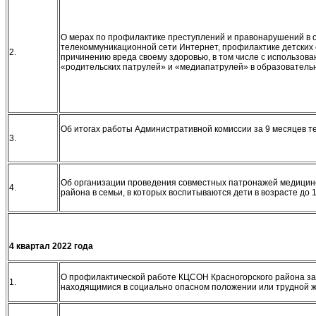
О мерах по профилактике преступлений и правонарушений в 
телекоммуникационной сети Интернет, профилактике детских 
2.
причинению вреда своему здоровью, в том числе с использо
«родительских патрулей» и «медиапатрулей» в образователь
Об итогах работы Административной комиссии за 9 месяцев т
3.
Об организации проведения совместных патронажей медицинс
4.
района в семьи, в которых воспитываются дети в возрасте до 1
4 квартал 20
22 года
О профилактической работе КЦСОН Красногорского района за 
1.
находящимися в социально опасном положении или трудной 