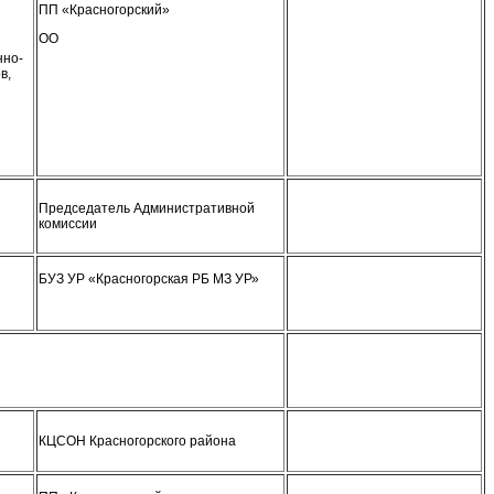
ПП «Красногорский»
ОО
нно-
в,
и
Председатель Административной
комиссии
БУЗ УР «Красногорская РБ МЗ УР»
КЦСОН Красногорского района