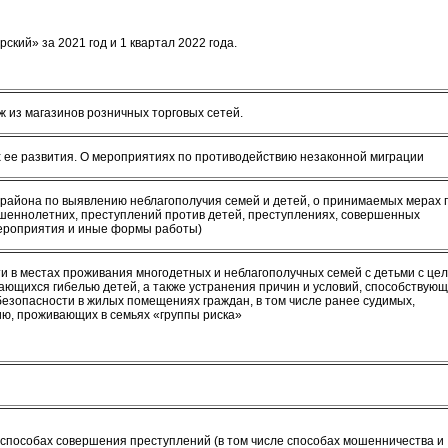
кий» за 2021 год и 1 квартал 2022 года.
из магазинов розничных торговых сетей.
х ее развития. О мероприятиях по противодействию незаконной миграции
 района по выявлению неблагополучия семей и детей, о принимаемых мерах 
еннолетних, преступлений против детей, преступлениях, совершенных
ероприятия и иные формы работы)
 в местах проживания многодетных и неблагополучных семей с детьми с це
ющихся гибелью детей, а также устранения причин и условий, способствую
езопасности в жилых помещениях граждан, в том числе ранее судимых,
ю, проживающих в семьях «группы риска»
способах совершения преступлений (в том числе способах мошенничества и