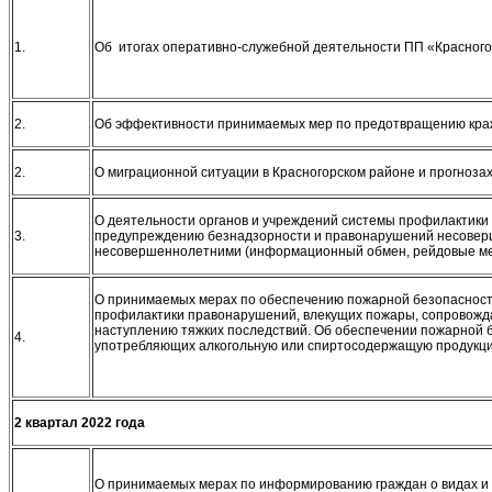
1.
Об итогах оперативно-служебной деятельности ПП «Красногорс
2.
Об эффективности принимаемых мер по предотвращению краж 
2.
О миграционной ситуации в Красногорском районе и прогноза
О деятельности органов и учреждений системы профилактики
3.
предупреждению безнадзорности и правонарушений несоверш
несовершеннолетними (информационный обмен, рейдовые м
О принимаемых мерах по обеспечению пожарной безопасности
профилактики правонарушений, влекущих пожары, сопровожда
наступлению тяжких последствий. Об обеспечении пожарной б
4.
употребляющих алкогольную или спиртосодержащую продукци
2 квартал 20
22 года
О принимаемых мерах по информированию граждан о видах и 