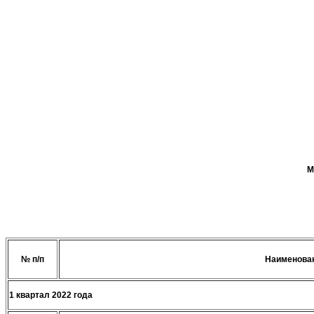
М
№ п/п
Наименован
1 квартал 20
22 года