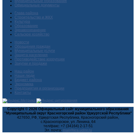
Муниципальные образования
Официальные документы
Глава района
Строительство и ЖКХ
Культура
Образование
Здравоохранение
Сельское хозяйство
Новости
Обращения граждан
Муниципальные услуги
Защита населения
Противодействие коррупции
Закупки и продажи
Наш район
Наши люди
Бюджет района
Экономика
Предприятия и организации
Контакты
Copyright © 2026 Официальный сайт муниципального образования
"Муниципальный округ Красногорский район Удмуртской Республики"
427650, РФ, Удмуртская Республика, Красногорский район,
с.Красногорское, ул. Ленина, 64
тел/факс: +7 (34164) 2-17-51
Эл. почта: