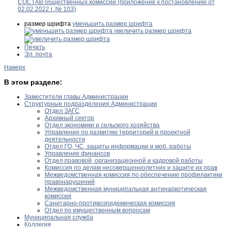
СОСТАВ общественных комиссий (приложение к постановлению от
02.02.2022 г. № 103)
размер шрифта
уменьшить размер шрифта
увеличить размер шрифта
Печать
Эл. почта
Наверх
В этом разделе:
Заместители главы Администрации
Структурные подразделения Администрации
Отдел ЗАГС
Архивный сектор
Отдел экономики и сельского хозяйства
Управление по развитию территорий и проектной
деятельности
Отдел ГО, ЧС, защиты информации и моб. работы
Управление финансов
Отдел правовой, организационной и кадровой работы
Комиссия по делам несовершеннолетних и защите их прав
Межведомственная комиссия по обеспечению профилактики
правонарушений
Межведомственная муниципальная антинаркотическая
комиссия
Санитарно-противоэпидемическая комиссия
Отдел по имущественным вопросам
Муниципальная служба
Коллегия