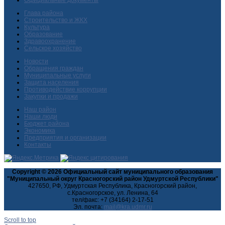
Глава района
Строительство и ЖКХ
Культура
Образование
Здравоохранение
Сельское хозяйство
Новости
Обращения граждан
Муниципальные услуги
Защита населения
Противодействие коррупции
Закупки и продажи
Наш район
Наши люди
Бюджет района
Экономика
Предприятия и организации
Контакты
Copyright © 2026 Официальный сайт муниципального образования
"Муниципальный округ Красногорский район Удмуртской Республики"
427650, РФ, Удмуртская Республика, Красногорский район,
с.Красногорское, ул. Ленина, 64
тел/факс: +7 (34164) 2-17-51
Эл. почта:
Scroll to top