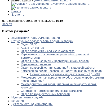
размер шрифта
уменьшить размер шрифта
увеличить размер шрифта
Печать
Эл. почта
Дата создания: Среда, 20 Январь 2021 16:19
Наверх
В этом разделе:
Заместители главы Администрации
Структурные подразделения Администрации
Отдел ЗАГС
Архивный сектор
Отдел экономики и сельского хозяйства
Управление по развитию территорий и проектной
деятельности
Отдел ГО, ЧС, защиты информации и моб. работы
Управление финансов
Отдел правовой, организационной и кадровой работы
Комиссия по делам несовершеннолетних и защите их прав
Нормативные документы по деятельности КДНиЗП
Межведомственная комиссия по обеспечению профилактики
правонарушений
Межведомственная муниципальная антинаркотическая
комиссия
Санитарно-противоэпидемическая комиссия
Отдел по имущественным вопросам
Муниципальная служба
Коллегия
Деятельность Администрации