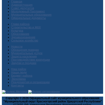
Главная
Администрация
Совет депутатов
Молодежный Парламент
Муниципальные образования
Официальные документы
Глава района
Строительство и ЖКХ
Культура
Образование
Здравоохранение
Сельское хозяйство
Новости
Обращения граждан
Муниципальные услуги
Защита населения
Противодействие коррупции
Закупки и продажи
Наш район
Наши люди
Бюджет района
Экономика
Предприятия и организации
Контакты
Copyright © 2026 Официальный сайт муниципального образования
"Муниципальный округ Красногорский район Удмуртской Республики"
427650, РФ, Удмуртская Республика, Красногорский район,