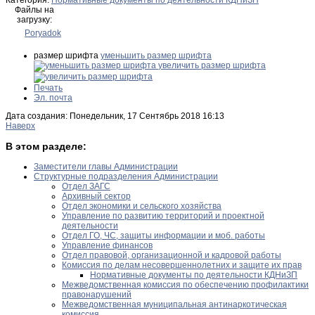
Файлы на
загрузку:
Poryadok
размер шрифта
уменьшить размер шрифта
увеличить размер шрифта
Печать
Эл. почта
Дата создания: Понедельник, 17 Сентябрь 2018 16:13
Наверх
В этом разделе:
Заместители главы Администрации
Структурные подразделения Администрации
Отдел ЗАГС
Архивный сектор
Отдел экономики и сельского хозяйства
Управление по развитию территорий и проектной
деятельности
Отдел ГО, ЧС, защиты информации и моб. работы
Управление финансов
Отдел правовой, организационной и кадровой работы
Комиссия по делам несовершеннолетних и защите их прав
Нормативные документы по деятельности КДНиЗП
Межведомственная комиссия по обеспечению профилактики
правонарушений
Межведомственная муниципальная антинаркотическая
комиссия