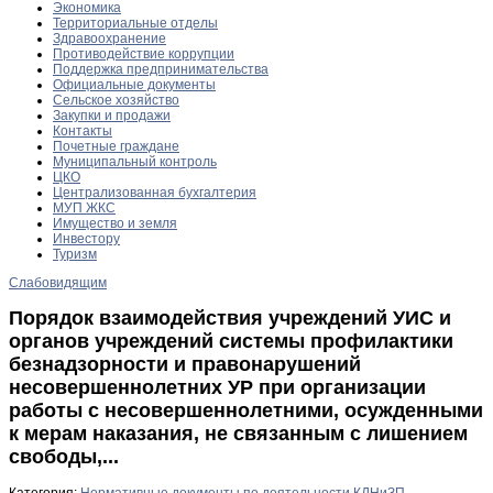
Экономика
Территориальные отделы
Здравоохранение
Противодействие коррупции
Поддержка предпринимательства
Официальные документы
Сельское хозяйство
Закупки и продажи
Контакты
Почетные граждане
Муниципальный контроль
ЦКО
Централизованная бухгалтерия
МУП ЖКС
Имущество и земля
Инвестору
Туризм
Слабовидящим
Порядок взаимодействия учреждений УИС и
органов учреждений системы профилактики
безнадзорности и правонарушений
несовершеннолетних УР при организации
работы с несовершеннолетними, осужденными
к мерам наказания, не связанным с лишением
свободы,...
Категория:
Нормативные документы по деятельности КДНиЗП