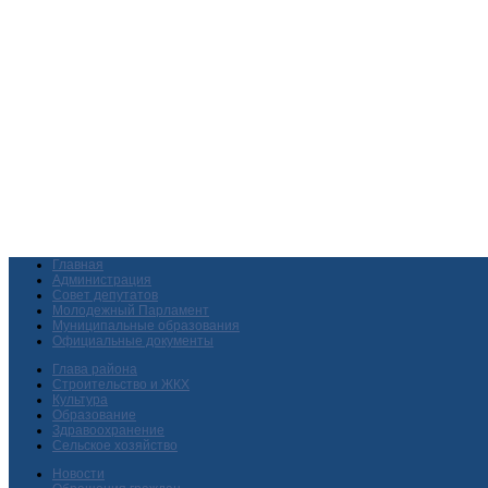
Главная
Администрация
Совет депутатов
Молодежный Парламент
Муниципальные образования
Официальные документы
Глава района
Строительство и ЖКХ
Культура
Образование
Здравоохранение
Сельское хозяйство
Новости