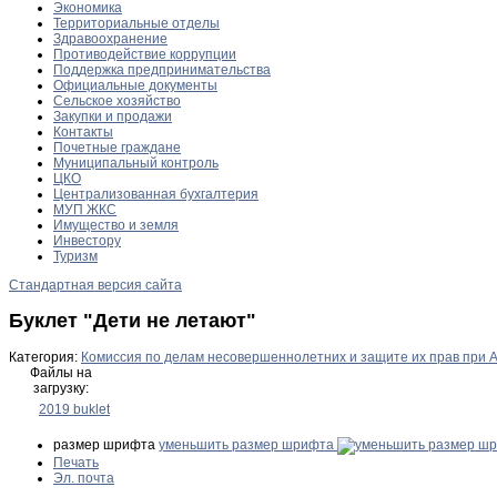
Экономика
Территориальные отделы
Здравоохранение
Противодействие коррупции
Поддержка предпринимательства
Официальные документы
Сельское хозяйство
Закупки и продажи
Контакты
Почетные граждане
Муниципальный контроль
ЦКО
Централизованная бухгалтерия
МУП ЖКС
Имущество и земля
Инвестору
Туризм
Стандартная версия сайта
Буклет "Дети не летают"
Категория:
Комиссия по делам несовершеннолетних и защите их прав при 
Файлы на
загрузку:
2019 buklet
размер шрифта
уменьшить размер шрифта
Печать
Эл. почта