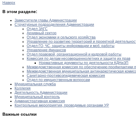
Наверх
В этом разделе:
Заместители главы Администрации
Структурные подразделения Администрации
Отдел ЗАГС
Архивный сектор
Отдел экономики и сельского хозяйства
Управление по развитию территорий и проектной деятельнос
Отдел ГО, ЧС, защиты информации и моб. работы
Управление финансов
Отдел правовой, организационной и кадровой работы
Комиссия по делам несовершеннолетних и защите их прав
Нормативные документы по деятельности КДНиЗП
Межведомственная комиссия по обеспечению профилактики 
Межведомственная муниципальная антинаркотическая комис
Санитарно-противоэпидемическая комиссия
Отдел по имущественным вопросам
Муниципальная служба
Коллегия
Деятельность Администрации
Муниципальный контроль
Административная комиссия
Контрольные мероприятия, проводимые органами УР
Важные ссылки