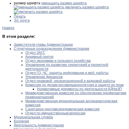
размер шрифта
уменьшить размер шрифта
увеличить размер шрифта
Печать
Эл. почта
Наверх
В этом разделе:
Заместители главы Администрации
Структурные подразделения Администрации
Отдел ЗАГС
Архивный сектор
Отдел экономики и сельского хозяйства
Управление по развитию территорий и проектной
деятельности
Отдел ГО, ЧС, защиты информации и моб. работы
Управление финансов
Отдел правовой, организационной и кадровой работы
Комиссия по делам несовершеннолетних и защите их прав
Нормативные документы по деятельности КДНиЗП
Межведомственная комиссия по обеспечению профилактики
правонарушений
Межведомственная муниципальная антинаркотическая
комиссия
Санитарно-противоэпидемическая комиссия
Отдел по имущественным вопросам
Муниципальная служба
Коллегия
Деятельность Администрации