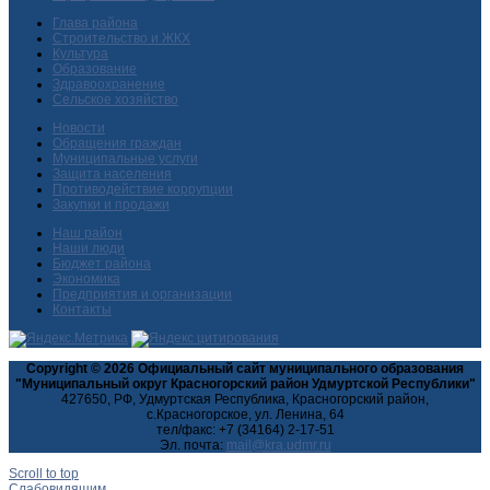
Глава района
Строительство и ЖКХ
Культура
Образование
Здравоохранение
Сельское хозяйство
Новости
Обращения граждан
Муниципальные услуги
Защита населения
Противодействие коррупции
Закупки и продажи
Наш район
Наши люди
Бюджет района
Экономика
Предприятия и организации
Контакты
Copyright © 2026 Официальный сайт муниципального образования
"Муниципальный округ Красногорский район Удмуртской Республики"
427650, РФ, Удмуртская Республика, Красногорский район,
с.Красногорское, ул. Ленина, 64
тел/факс: +7 (34164) 2-17-51
Эл. почта:
Scroll to top
Слабовидящим