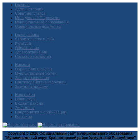
Главная
Администрация
Совет депутатов
Молодежный Парламент
Муниципальные образования
Официальные документы
Глава района
Строительство и ЖКХ
Культура
Образование
Здравоохранение
Сельское хозяйство
Новости
Обращения граждан
Муниципальные услуги
Защита населения
Противодействие коррупции
Закупки и продажи
Наш район
Наши люди
Бюджет района
Экономика
Предприятия и организации
Контакты
Copyright © 2026 Официальный сайт муниципального образования
"Муниципальный округ Красногорский район Удмуртской Республики"