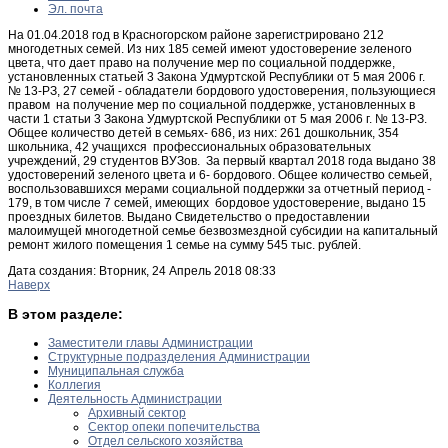
Эл. почта
На 01.04.2018 год в Красногорском районе зарегистрировано 212
многодетных семей. Из них 185 семей имеют удостоверение зеленого
цвета, что дает право на получение мер по социальной поддержке,
установленных статьей 3 Закона Удмуртской Республики от 5 мая 2006 г.
№ 13-РЗ, 27 семей - обладатели бордового удостоверения, пользующиеся
правом на получение мер по социальной поддержке, установленных в
части 1 статьи 3 Закона Удмуртской Республики от 5 мая 2006 г. № 13-РЗ.
Общее количество детей в семьях- 686, из них: 261 дошкольник, 354
школьника, 42 учащихся профессиональных образовательных
учреждений, 29 студентов ВУЗов. За первый квартал 2018 года выдано 38
удостоверений зеленого цвета и 6- бордового. Общее количество семьей,
воспользовавшихся мерами социальной поддержки за отчетный период -
179, в том числе 7 семей, имеющих бордовое удостоверение, выдано 15
проездных билетов. Выдано Свидетельство о предоставлении
малоимущей многодетной семье безвозмездной субсидии на капитальный
ремонт жилого помещения 1 семье на сумму 545 тыс. рублей.
Дата создания: Вторник, 24 Апрель 2018 08:33
Наверх
В этом разделе:
Заместители главы Администрации
Структурные подразделения Администрации
Муниципальная служба
Коллегия
Деятельность Администрации
Архивный сектор
Сектор опеки попечительства
Отдел сельского хозяйства