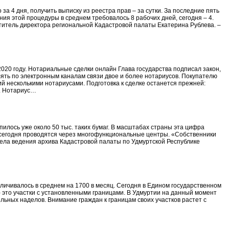
а 4 дня, получить выписку из реестра прав – за сутки. За последние пять
ния этой процедуры в среднем требовалось 8 рабочих дней, сегодня – 4.
итель директора региональной Кадастровой палаты Екатерина Рублева. –
020 году. Нотариальные сделки онлайн Глава государства подписал закон,
ять по электронным каналам связи двое и более нотариусов. Покупателю
й несколькими нотариусами. Подготовка к сделке останется прежней:
о. Нотариус…
пилось уже около 50 тыс. таких бумаг. В масштабах страны эта цифра
ков сегодня проводятся через многофункциональные центры. «Собственники
дела ведения архива Кадастровой палаты по Удмуртской Республике
ичивалось в среднем на 1700 в месяц. Сегодня в Едином государственном
 это участки с установленными границами. В Удмуртии на данный момент
ельных наделов. Внимание граждан к границам своих участков растет с