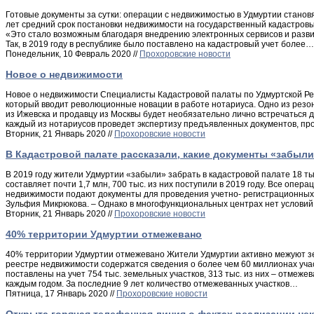
Готовые документы за сутки: операции с недвижимостью в Удмуртии становя
лет средний срок постановки недвижимости на государственный кадастровый 
«Это стало возможным благодаря внедрению электронных сервисов и разви
Так, в 2019 году в республике было поставлено на кадастровый учет более…
Понедельник, 10 Февраль 2020 //
Прохоровские новости
Новое о недвижимости
Новое о недвижимости Специалисты Кадастровой палаты по Удмуртской Респ
который вводит революционные новации в работе нотариуса. Одно из резо
из Ижевска и продавцу из Москвы будет необязательно лично встречаться 
каждый из нотариусов проведет экспертизу предъявленных документов, пров
Вторник, 21 Январь 2020 //
Прохоровские новости
В Кадастровой палате рассказали, какие документы «забыли
В 2019 году жители Удмуртии «забыли» забрать в кадастровой палате 18 тыс
составляет почти 1,7 млн, 700 тыс. из них поступили в 2019 году. Все опе
недвижимости подают документы для проведения учетно- регистрационных п
Зульфия Микрюкова. – Однако в многофункциональных центрах нет услови
Вторник, 21 Январь 2020 //
Прохоровские новости
40% территории Удмуртии отмежевано
40% территории Удмуртии отмежевано Жители Удмуртии активно межуют зем
реестре недвижимости содержатся сведения о более чем 60 миллионах учас
поставлены на учет 754 тыс. земельных участков, 313 тыс. из них – отмеже
каждым годом. За последние 9 лет количество отмежеванных участков…
Пятница, 17 Январь 2020 //
Прохоровские новости