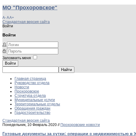
МО "Прохоровское"
A-
A
A+
Стандартная версия сайта
Войти
Войти
Запомнить меня
Войти
Главная страница
Руководство отдела
Новости
Прохоровское
Структура отдела
Муниципальные услуги
Территориальные отделы
Обращения граждан
Градостроительство
Стандартная версия сайта
Понедельник, 10 Февраль 2020 //
Прохоровские новости
Готовые документы за сутки: операции с недвижимостью в 