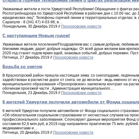
Открыта горячая телефонная линия о фактах реализации н
Уважаемые жители и гости Удмуртской Республики! Обращения о фактах р
Роспотребнадзора по Удмуртской Республике в рабочие дни с 10.00 час. д
юридических лиц". Телефоны горячей линии в территориальных отделах: в. г.Ижевс
Сарапуле - 8 (341 47) 4-03-96; в…
Понедельник, 30 Декабрь 2019 //
Прохоровские новости
С наступающим Новым годом!
Уважаемые жители поселения!Поздравляем вас с самым добрым, любимым и 
близкими людьми, дарит добрые надежды. От всей души желаем вам крепког
2020 год станет годом ярких идей, знаковых событий, добрых перемен. Пуст
Пятница, 27 Декабрь 2019 //
Прохоровские новости
Борьба со снегом
В Красногорский район пришла настоящая зима: со снегопадами, ледянным дож
задействован в расчистке дорог от снега, не до веселья - ведь именно от и
муниципального образования «Прохоровское» заключила контракт на расчи
обочинам проезжей части , Администрация муниципального…
Понедельник, 23 Декабрь 2019 //
Прохоровские новости
6 жителей Удмуртии получили автомобили от Фонда социал
6 жителей Удмуртии получили автомобили от Фонда социального страховани
«Об обязательном социальном страховании от несчастных случаев на прои
профессионального заболевания. Спонсирует данные мероприятия Фонд со
составили 62,6 млн.руб, в 2019 году направлено практически 75 млн. руб
медикаментами и…
Пятница, 20 Декабрь 2019 //
Прохоровские новости