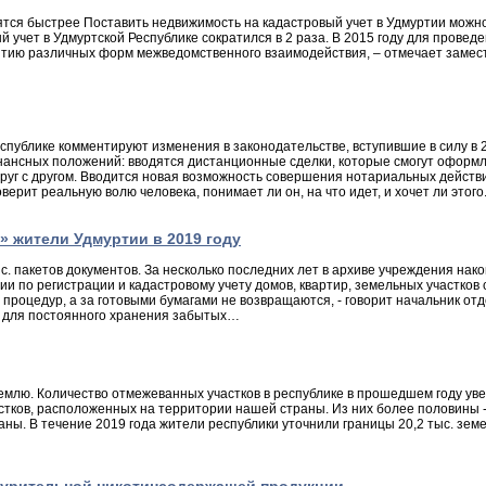
тся быстрее Поставить недвижимость на кадастровый учет в Удмуртии можно з
учет в Удмуртской Республике сократился в 2 раза. В 2015 году для проведе
тию различных форм межведомственного взаимодействия, – отмечает замест
ублике комментируют изменения в законодательстве, вступившие в силу в 2
нансных положений: вводятся дистанционные сделки, которые смогут оформл
друг с другом. Вводится новая возможность совершения нотариальных действи
ерит реальную волю человека, понимает ли он, на что идет, и хочет ли этог
» жители Удмуртии в 2019 году
. пакетов документов. За несколько последних лет в архиве учреждения нако
рации по регистрации и кадастровому учету домов, квартир, земельных участ
роцедур, а за готовыми бумагами не возвращаются, - говорит начальник от
й для постоянного хранения забытых…
лю. Количество отмежеванных участков в республике в прошедшем году увел
тков, расположенных на территории нашей страны. Из них более половины -
ваны. В течение 2019 года жители республики уточнили границы 20,2 тыс. зем