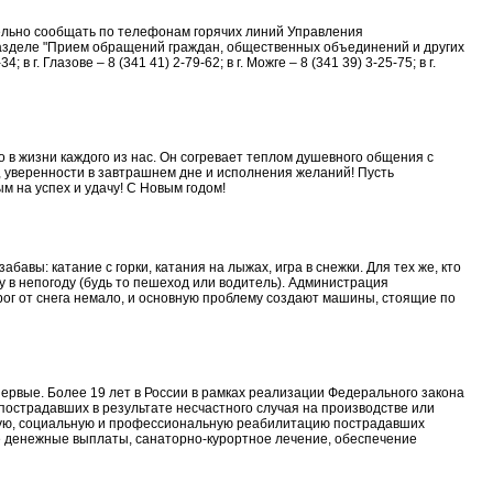
ельно сообщать по телефонам горячих линий Управления
 разделе "Прием обращений граждан, общественных объединений и других
 г. Глазове – 8 (341 41) 2-79-62; в г. Можге – 8 (341 39) 3-25-75; в г.
в жизни каждого из нас. Он согревает теплом душевного общения с
, уверенности в завтрашнем дне и исполнения желаний! Пусть
м на успех и удачу! С Новым годом!
авы: катание с горки, катания на лыжах, игра в снежки. Для тех же, кто
ну в непогоду (будь то пешеход или водитель). Администрация
ог от снега немало, и основную проблему создают машины, стоящие по
ервые. Более 19 лет в России в рамках реализации Федерального закона
острадавших в результате несчастного случая на производстве или
кую, социальную и профессиональную реабилитацию пострадавших
ые денежные выплаты, санаторно-курортное лечение, обеспечение