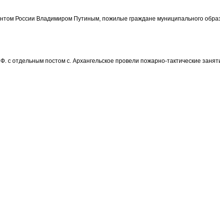
том России Владимиром Путиным, пожилые граждане муниципального образо
Ф. с отдельным постом с. Архангельское провели пожарно-тактические занят