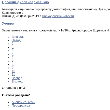
Прошли диспансеризацию
Благодаря национальному проекту Демография, инициированному Президен
Красногорского.
Пятница, 20 Декабрь 2019 //
Прохоровские новости
Учения
Заместитель начальника пожарной части №36 с. Красногорское Ефремов Н. 
В начало
Назад
2
3
4
5
6
7
8
9
10
11
Вперёд
В конец
Страница 7 из 33
В этом разделе:
Анонсы событий
Прокуратура