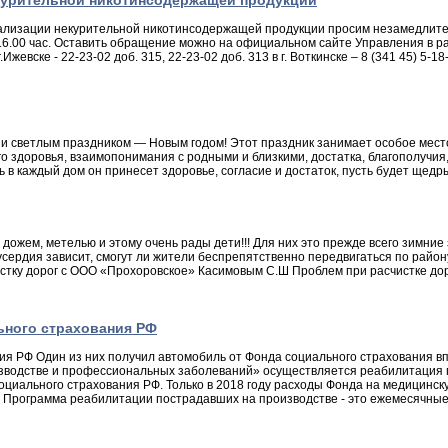
екурительной никотинсодержащей продукции
еализации некурительной никотинсодержащей продукции просим незамедлит
о 16.00 час. Оставить обращение можно на официальном сайте Управления в
ке - 22-23-02 доб. 315, 22-23-02 доб. 313 в г. Воткинске – 8 (341 45) 5-18-34; в
светлым праздником — Новым годом! Этот праздник занимает особое место 
о здоровья, взаимопонимания с родными и близкими, достатка, благополучия
ь в каждый дом он принесет здоровье, согласие и достаток, пусть будет щедры
ем, метелью и этому очень рады дети!!! Для них это прежде всего зимние заб
х усердия зависит, смогут ли жители беспрепятственно передвигаться по райо
стку дорог с ООО «Прохоровское» Касимовым С.Ш Проблем при расчистке дор
ьного страхования РФ
я РФ Один из них получил автомобиль от Фонда социального страхования вп
зводстве и профессиональных заболеваний» осуществляется реабилитация п
циального страхования РФ. Только в 2018 году расходы Фонда на медицинс
лей. Программа реабилитации пострадавших на производстве - это ежемесячн