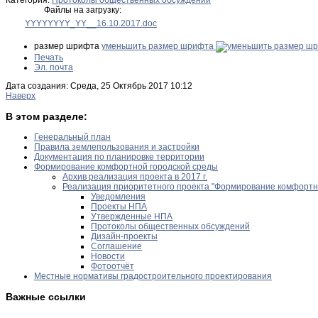
Файлы на загрузку:
YYYYYYYY_YY__16.10.2017.doc
размер шрифта
уменьшить размер шрифта
Печать
Эл. почта
Дата создания: Среда, 25 Октябрь 2017 10:12
Наверх
В этом разделе:
Генеральный план
Правила землепользования и застройки
Документация по планировке территории
Формирование комфортной городской среды
Архив реализация проекта в 2017 г.
Реализация приоритетного проекта "Формирование комфортной
Уведомления
Проекты НПА
Утвержденные НПА
Протоколы общественных обсуждений
Дизайн-проекты
Соглашение
Новости
Фотоотчёт
Местные нормативы градостроительного проектирования
Важные ссылки