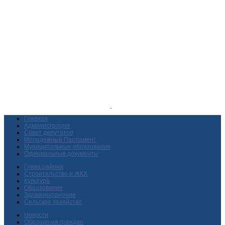
Главная
Администрация
Совет депутатов
Молодежный Парламент
Муниципальные образования
Официальные документы
Глава района
Строительство и ЖКХ
Культура
Образование
Здравоохранение
Сельское хозяйство
Новости
Обращения граждан