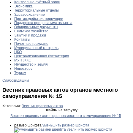
Контрольно-счётный орган
Экономика
Территориальные отделы
Здравоохранение
Противодействие коррупции
Поддержка предпринимательства
Официальные документы
Сельское хозяйство
Закупки и продажи
Контакты
Почетные граждане
Муниципальный контроль
ЦКО
Централизованная бухгалтерия
МУП ЖКС
Имущество и земля
Инвестору
Туризм
Слабовидящим
Вестник правовых актов органов местного
самоуправления № 15
Категория:
Вестник правовых актов
Файлы на загрузку:
Вестник правовых актов органов местного самоуправления № 15
размер шрифта
уменьшить размер шрифта
увеличить размер шрифта