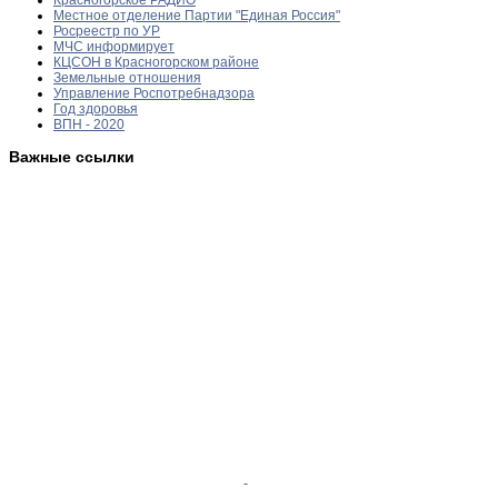
Местное отделение Партии "Единая Россия"
Росреестр по УР
МЧС информирует
КЦСОН в Красногорском районе
Земельные отношения
Управление Роспотребнадзора
Год здоровья
ВПН - 2020
Важные ссылки