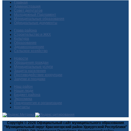
Главная
Администрация
Совет депутатов
Молодежный Парламент
Муниципальные образования
Официальные документы
Глава района
Строительство и ЖКХ
Культура
Образование
Здравоохранение
Сельское хозяйство
Новости
Обращения граждан
Муниципальные услуги
Защита населения
Противодействие коррупции
Закупки и продажи
Наш район
Наши люди
Бюджет района
Экономика
Предприятия и организации
Контакты
Copyright © 2026 Официальный сайт муниципального образования
"Муниципальный округ Красногорский район Удмуртской Республики"
427650, РФ, Удмуртская Республика, Красногорский район,