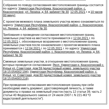
Собрание по поводу согласования местоположения границы состоится
по адресу:
Удмуртская Республика, Красногорский район, с.
Красногорское, ул. Ленина, д. 64, кабинет № 30
12.05.2021
г. в
10 часов
00 минут
.
С проектом межевого плана земельного участка можно ознакомиться по
адресу:
Удмуртская Республика, Красногорский район, с. Красногорское,
ул. Ленина, д. 64, кабинет № 30
.
Требования о проведении согласования местоположения границ
земельных участков на местности принимаются с
12.04.2021
г. по
12.05.2021
г., обоснованные возражения о местоположении границ
земельных участков после ознакомления с проектом межевого плана
принимаются с
12.04.2021
г. по
12.05.2021
г. по адресу:
Удмуртская
Республика, Красногорский район, с. Красногорское, ул. Ленина, д. 64,
кабинет № 30
.
Смежные земельные участки, в отношении местоположения границ
которых проводится согласование:
Респ. Удмуртская р. Красногорский с.
Курья ул. Советская, дом 59 (кадастровый номер земельного участка
18:15:054002:194)
;
Удмуртская Республика, Красногорский район, с.
Курья, ул. Советская, дом 80 (кадастровый номер земельного участка
18:15:054003:216)
.
При проведении согласования местоположения границ при себе
необходимо иметь документ, удостоверяющий личность, а также
документы о правах на земельный участок (часть 12 статьи 39, часть 2
статьи 40 Федерального закона от 24 июля 2007 г. N 221-ФЗ "О
кадастровой деятельности").