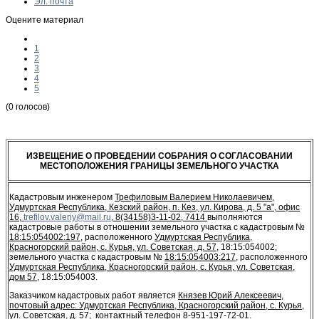
Эл. почта
Оцените материал
1
2
3
4
5
(0 голосов)
ИЗВЕЩЕНИЕ О ПРОВЕДЕНИИ СОБРАНИЯ О СОГЛАСОВАНИИ
МЕСТОПОЛОЖЕНИЯ ГРАНИЦЫ ЗЕМЕЛЬНОГО УЧАСТКА
Кадастровым инженером
Трефиловым Валерием Николаевичем,
Удмуртская Республика, Кезский район, п. Кез, ул. Кирова, д. 5 "а", офис
16,
trefilov.valeriy@mail.ru
, 8(34158)3-11-02, 7414
выполняются
кадастровые работы в отношении земельного участка с кадастровым №
18:15:054002:197
, расположенного
Удмуртская Республика,
Красногорский район, с. Курья, ул. Советская, д. 57
, 18:15:054002;
земельного участка с кадастровым №
18:15:054003:217
, расположенного
Удмуртская Республика, Красногорский район, с. Курья, ул. Советская,
дом 57
, 18:15:054003.
Заказчиком кадастровых работ является
Князев Юрий Алексеевич,
почтовый адрес: Удмуртская Республика, Красногорский район, с. Курья,
ул. Советская, д. 57; контактный телефон 8-951-197-72-01.