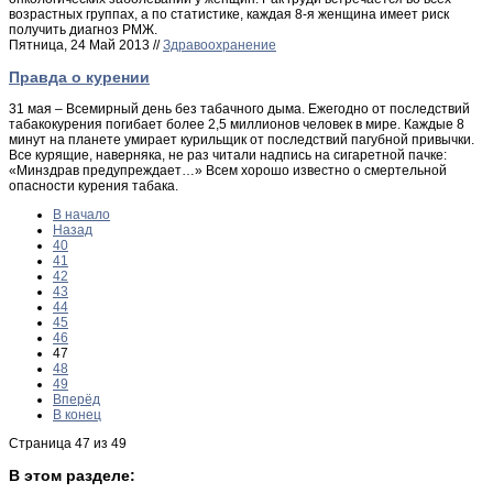
возрастных группах, а по статистике, каждая 8-я женщина имеет риск
получить диагноз РМЖ.
Пятница, 24 Май 2013 //
Здравоохранение
Правда о курении
31 мая – Всемирный день без табачного дыма. Ежегодно от последствий
табакокурения погибает более 2,5 миллионов человек в мире. Каждые 8
минут на планете умирает курильщик от последствий пагубной привычки.
Все курящие, наверняка, не раз читали надпись на сигаретной пачке:
«Минздрав предупреждает…» Всем хорошо известно о смертельной
опасности курения табака.
В начало
Назад
40
41
42
43
44
45
46
47
48
49
Вперёд
В конец
Страница 47 из 49
В этом разделе: