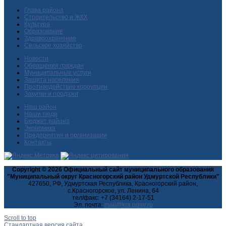
Глава района
Строительство и ЖКХ
Культура
Образование
Здравоохранение
Сельское хозяйство
Новости
Обращения граждан
Муниципальные услуги
Защита населения
Противодействие коррупции
Закупки и продажи
Наш район
Наши люди
Бюджет района
Экономика
Предприятия и организации
Контакты
Copyright © 2026 Официальный сайт муниципального образования
"Муниципальный округ Красногорский район Удмуртской Республики"
427650, РФ, Удмуртская Республика, Красногорский район,
с.Красногорское, ул. Ленина, 64
тел/факс: +7 (34164) 2-17-51
Эл. почта:
Scroll to top
Стандартная версия сайта