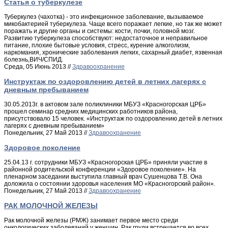
Cтатья о туберкулезе
Туберкулез (чахотка) - это инфекционное заболевание, вызываемое
микобактерией туберкулеза. Чаще всего поражает легкие, но так же может
поражать и другие органы и системы: кости, почки, головной мозг.
Развитию туберкулеза способствуют: недостаточное и неправильное
питание, плохие бытовые условия, стресс, курение алкоголизм,
наркомания, хронические заболевания легких, сахарный диабет, язвенная
болезнь,ВИЧ/СПИД.
Среда, 05 Июнь 2013 //
Здравоохранение
Инструктаж по оздоровлению детей в летних лагерях с
дневным пребыванием
30.05.2013г. в актовом зале поликлиники МБУЗ «Красногорская ЦРБ»
прошел семинар средних медицинских работников района,
присутствовало 15 человек. «Инструктаж по оздоровлению детей в летних
лагерях с дневным пребыванием»
Понедельник, 27 Май 2013 //
Здравоохранение
Здоровое поколение
25.04.13 г. сотрудники МБУЗ «Красногорская ЦРБ» приняли участие в
районной родительской конференции «Здоровое поколение». На
пленарном заседании выступила главный врач Сушенцова Т.В. Она
доложила о состоянии здоровья населения МО «Красногорский район».
Понедельник, 27 Май 2013 //
Здравоохранение
РАК МОЛОЧНОЙ ЖЕЛЕЗЫ
Рак молочной железы (РМЖ) занимает первое место среди
онкологических заболеваний у женщин. Рак груди встречается во всех