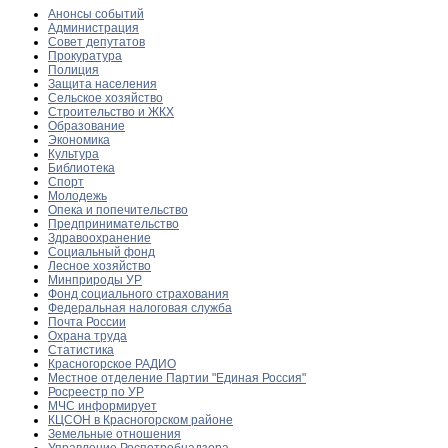
Анонсы событий
Администрация
Совет депутатов
Прокуратура
Полиция
Защита населения
Сельское хозяйство
Строительство и ЖКХ
Образование
Экономика
Культура
Библиотека
Спорт
Молодежь
Опека и попечительство
Предпринимательство
Здравоохранение
Социальный фонд
Лесное хозяйство
Минприроды УР
Фонд социального страхования
Федеральная налоговая служба
Почта России
Охрана труда
Статистика
Красногорское РАДИО
Местное отделение Партии "Единая Россия"
Росреестр по УР
МЧС информирует
КЦСОН в Красногорском районе
Земельные отношения
Управление Роспотребнадзора