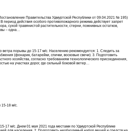
Постановление Правительства Удмуртской Республики от 09.04.2021 № 195)
 В период действия особого противопожарного режима действует запрет
сора, сухой травянистой растительности, стерни, пожнивных остатков,
равы – одна…
ветра порывы до 15-17 м/с. Населению рекомендуется: 1. Следить за
ения (фонарик, батарейки, спички, восковые свечи). 3. Подготовить
стного хозяйства, согласно требованиям технологического присоединения,
тью на участках дорог, где сильный боковой ветер…
15-18 м/с.
5-17 м/с. Днем 01 мая 2021 года местами по Удмуртской Республике
ией для населения. 2. Подготовить необходимый набор вещей и средств на