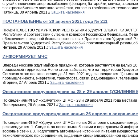
случай отключения энергоснабжения (фонарик, батарейки, спички, восковые
электроснабжением частного хозяйства, согласно требованиям технологи
Пятница, 30 Апрель 2021 //
Защита населения
ПОСТАНОВЛЕНИЕ от 20 апреля 2021 года № 211
ПРАВИТЕЛЬСТВО УДМУРТСКОЙ РЕСПУБЛИКИ УДМУРТ ЭЛЬКУН КИВАЛТЭТ ПОСТА
Республики В соответствии с Лесным кодексом Российской Федерации, Фед
обеспечения пожарной безопасности в лесах Правительство Удмуртской Рес
Правительства Удмуртской Республики особый противопожарный режим, обе
Четверг, 29 Апрель 2021 //
Защита населения
ИНФОРМИРУЕТ МЧС
Впереди Россиян ждут майские праздники, которые растянутся на целых 10 
придомовой территории. Но не стоит забывать, что на территории Удмурт
Согласно этого постановления до 31 мая 2021 года запрещается: 1) выжига
промышленности, энергетики, транспорта, связи, радиовещания, телевиде
Вторник, 27 Апрель 2021 //
Защита населения
Оперативное предупреждение на 28 и 29 апреля (УСИЛЕНИЕ 
По сведениям ФГБУ «Удмуртский ЦГМС» 28 и 29 апреля 2021 года местами п
Понедельник, 26 Апрель 2021 //
Защита населения
Оперативное предупреждение ночью 26 апреля с сохранением
По сведениям ФГБУ «Удмуртский ЦГМС» ночью 26 апреля с сохранением до 1
рекомендуется: 1. Следить за новостными блоками и передаваемой информа
восковые свечи). 3. Подготовить автономные источники питания (мощность
технологического присоединения, выданным специализированной организаци