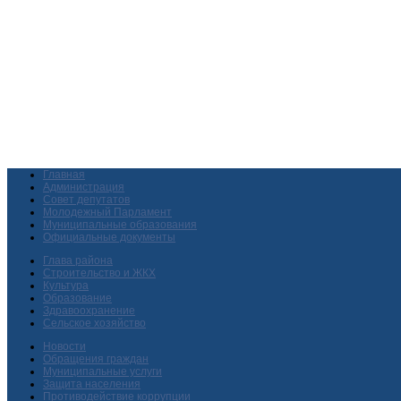
Главная
Администрация
Совет депутатов
Молодежный Парламент
Муниципальные образования
Официальные документы
Глава района
Строительство и ЖКХ
Культура
Образование
Здравоохранение
Сельское хозяйство
Новости
Обращения граждан
Муниципальные услуги
Защита населения
Противодействие коррупции