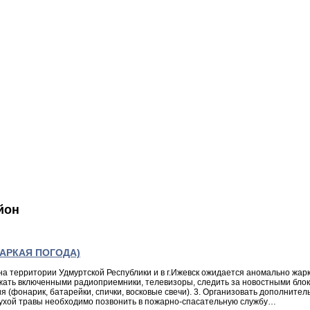
йон
ЖАРКАЯ ПОГОДА)
 на территории Удмуртской Республики и в г.Ижевск ожидается аномально жа
ержать включенными радиоприемники, телевизоры, следить за новостными бл
(фонарик, батарейки, спички, восковые свечи). 3. Организовать дополнитель
сухой травы необходимо позвонить в пожарно-спасательную службу…