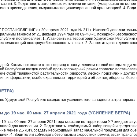
 свечи). 3. Подготовить автономные источники питания (мощностью не менее
ческого присоединения, выданным специализированной организацией. 4. Вод
НОВЛЕНИЕ от 20 апреля 2021 года № 211 г. Ижевск О дополнительных ме
еральным законом от 21 декабря 1994 года № 69-ФЗ «О пожарной безопаснос
публики постановляет: 1. Установить на территории Удмуртской Республики 
спечивающий пожарную безопасность в лесах. 2. Запретить разведение кост
дней. Как мы все знаем в этот период с наступлением теплой погоды люди лю
ской Республики введен особый противопожарный режим согласно постановлен
ние сухой травянистой растительности, хвороста, лесной подстилки и других
ния, информатики, особо охраняемых территорий и объектов, обороны, безо
ВЕТРА)
о Удмуртской Республике ожидается усиление юго-западного ветра порывы 1
 до 19 час. 00 мин. 27 апреля 2021 года (УСИЛЕНИЕ ВЕТРА)
9 час. 00 мин. 27 апреля 2021 года местами по территории УР ожидается у
цией для населения. 2. Подготовить необходимый набор вещей и средств на
ю не менее 2,5 кВт), создать необходимый запас кабельной продукции для об
ей. 4. Водителям соблюдать безопасный скоростной режим, вести транспорт