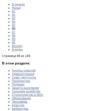
В начало
Назад
81
82
83
84
85
86
87
88
89
90
Вперёд
В конец
Страница 86 из 149
В этом разделе:
Анонсы событий
Администрация
Совет депутатов
Прокуратура
Полиция
Защита населения
Сельское хозяйство
Строительство и ЖКХ
Образование
Экономика
Культура
Библиотека