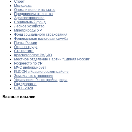
Спорт
Молодежь
Опека и попечительство
Предпринимательство
Здравоохранение
Социальный фонд
Лесное хозяйство
Минприроды УР
Фонд социального страхования
Федеральная налоговая служба
Почта России
Охрана труда
Статистика
Красногорское РАДИО
Местное отделение Партии "Единая Россия"
Росреестр по УР
МЧС информирует
КЦСОН в Красногорском районе
Земельные отношения
Управление Роспотребнадзора
Год здоровья
ВПН - 2020
Важные ссылки