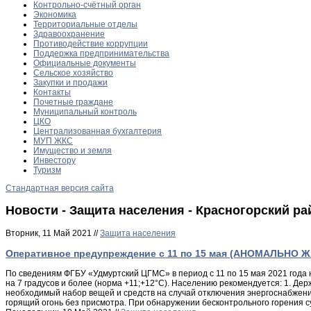
Контрольно-счётный орган
Экономика
Территориальные отделы
Здравоохранение
Противодействие коррупции
Поддержка предпринимательства
Официальные документы
Сельское хозяйство
Закупки и продажи
Контакты
Почетные граждане
Муниципальный контроль
ЦКО
Централизованная бухгалтерия
МУП ЖКС
Имущество и земля
Инвестору
Туризм
Стандартная версия сайта
Новости - Защита населения - Красногорский ра
Вторник, 11 Май 2021 //
Защита населения
Оперативное предупреждение с 11 по 15 мая (АНОМАЛЬНО 
По сведениям ФГБУ «Удмуртский ЦГМС» в период с 11 по 15 мая 2021 года
на 7 градусов и более (норма +11;+12°С). Населению рекомендуется: 1. Д
необходимый набор вещей и средств на случай отключения энергоснабжения 
горящий огонь без присмотра. При обнаружении бесконтрольного горения 