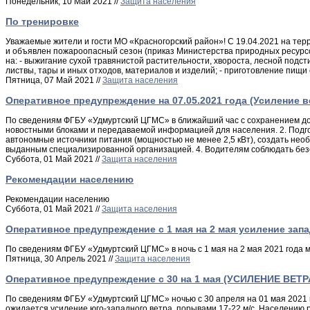
Понедельник, 10 Май 2021 //
Защита населения
По тренировке
Уважаемые жители и гости МО «Красногорский район»! С 19.04.2021 на те
и объявлен пожароопасный сезон (приказ Министерства природных ресурсо
на: - выжигание сухой травянистой растительности, хвороста, лесной подст
листвы, тары и иных отходов, материалов и изделий; - приготовление пищи
Пятница, 07 Май 2021 //
Защита населения
Оперативное предупреждение на 07.05.2021 года (Усиление в
По сведениям ФГБУ «Удмуртский ЦГМС» в ближайший час с сохранением до 
новостными блоками и передаваемой информацией для населения. 2. Подгот
автономные источники питания (мощностью не менее 2,5 кВт), создать нео
выданным специализированной организацией. 4. Водителям соблюдать безоп
Суббота, 01 Май 2021 //
Защита населения
Рекомендации населению
Рекомендации населению
Суббота, 01 Май 2021 //
Защита населения
Оперативное предупреждение c 1 мая на 2 мая усиление зап
По сведениям ФГБУ «Удмуртский ЦГМС» в ночь с 1 мая на 2 мая 2021 года м
Пятница, 30 Апрель 2021 //
Защита населения
Оперативное предупреждение c 30 на 1 мая (УСИЛЕНИЕ ВЕТР
По сведениям ФГБУ «Удмуртский ЦГМС» ночью с 30 апреля на 01 мая 2021 г
ожидается усиление юго-западного ветра, порывами 17-22 м/с. Населению 