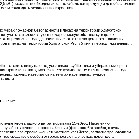
 2,5 кВт), создать необходимый запас кабельной продукции для обеспечения
ителям соблюдать безопасный скоростной…
рах пожарной безопасности в лесах на территории Удмуртской
ти», учитывая сложившуюся пожароопасную обстановку, в целях
с 30 апреля 2021 года до принятия соответствующего постановления
ров в лесах на территории Удмуртской Республики в период, указанный…
бят готовить пищу на огне, устраивают субботники и убирают мусор на
ия Правительства Удмуртской Республики №195 от 9 апреля 2021 года.
 лесных горючих материалов на землях населенных пунктов,
пасности…
5-17 м/с.
силение юго-западного ветра, порывами 15-20м/с. Населению
 случай отключения энергоснабжения (фонарик, батарейки, спички,
еспечения электроснабжением частного хозяйства, согласно требованиям
ное средство с особой осторожностью на участках дорог, где…