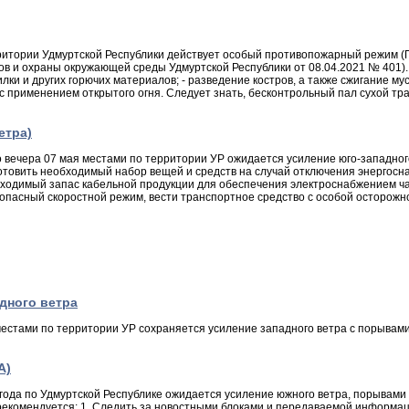
рритории Удмуртской Республики действует особый противопожарный режим (
в и охраны окружающей среды Удмуртской Республики от 08.04.2021 № 401).
илки и других горючих материалов; - разведение костров, а также сжигание му
 с применением открытого огня. Следует знать, бесконтрольный пал сухой т
етра)
вечера 07 мая местами по территории УР ожидается усиление юго-западного 
овить необходимый набор вещей и средств на случай отключения энергоснабж
бходимый запас кабельной продукции для обеспечения электроснабжением ча
асный скоростной режим, вести транспортное средство с особой осторожнос
адного ветра
естами по территории УР сохраняется усиление западного ветра с порывами 
А)
ода по Удмуртской Республике ожидается усиление южного ветра, порывами 1
рекомендуется: 1. Следить за новостными блоками и передаваемой информац