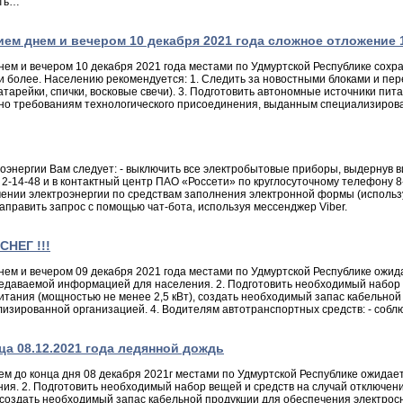
ить…
ем днем и вечером 10 декабря 2021 года сложное отложение 11
ем и вечером 10 декабря 2021 года местами по Удмуртской Республике сохр
м и более. Населению рекомендуется: 1. Следить за новостными блоками и п
тарейки, спички, восковые свечи). 3. Подготовить автономные источники пит
асно требованиям технологического присоединения, выданным специализиро
энергии Вам следует: - выключить все электробытовые приборы, выдернув вил
 2-14-48 и в контактный центр ПАО «Россети» по круглосуточному телефону 
ючении электроэнергии по средствам заполнения электронной формы (исполь
 направить запрос с помощью чат-бота, используя мессенджер Viber.
СНЕГ !!!
м и вечером 09 декабря 2021 года местами по Удмуртской Республике ожида
редаваемой информацией для населения. 2. Подготовить необходимый набор 
 питания (мощностью не менее 2,5 кВт), создать необходимый запас кабельно
изированной организацией. 4. Водителям автотранспортных средств: - собл
ца 08.12.2021 года ледянной дождь
 до конца дня 08 декабря 2021г местами по Удмуртской Республике ожидает
. 2. Подготовить необходимый набор вещей и средств на случай отключения 
 создать необходимый запас кабельной продукции для обеспечения электрос