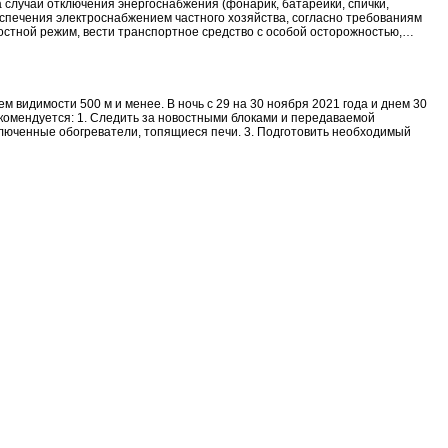
 случай отключения энергоснабжения (фонарик, батарейки, спички,
еспечения электроснабжением частного хозяйства, согласно требованиям
остной режим, вести транспортное средство с особой осторожностью,…
видимости 500 м и менее. В ночь с 29 на 30 ноября 2021 года и днем 30
комендуется: 1. Следить за новостными блоками и передаваемой
ключенные обогреватели, топящиеся печи. 3. Подготовить необходимый