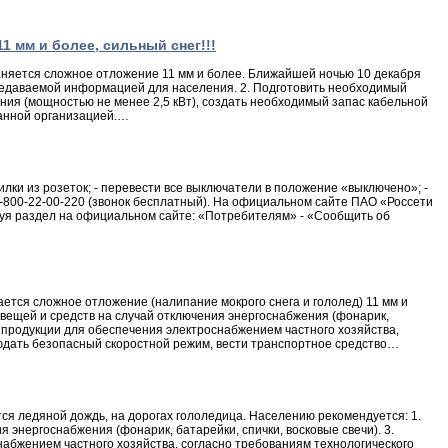
 мм и более, сильный снег!!!
аняется сложное отложение 11 мм и более. Ближайшей ночью 10 декабря
ередаваемой информацией для населения. 2. Подготовить необходимый
ания (мощностью не менее 2,5 кВт), создать необходимый запас кабельной
ванной организацией.…
ки из розеток; - перевести все выключатели в положение «выключено»; -
8-800-22-00-220 (звонок бесплатный). На официальном сайте ПАО «Россети
зуя раздел на официальном сайте: «Потребителям» - «Сообщить об
ется сложное отложение (налипание мокрого снега и гололед) 11 мм и
вещей и средств на случай отключения энергоснабжения (фонарик,
й продукции для обеспечения электроснабжением частного хозяйства,
юдать безопасный скоростной режим, вести транспортное средство…
ся ледяной дождь, на дорогах гололедица. Населению рекомендуется: 1.
энергоснабжения (фонарик, батарейки, спички, восковые свечи). 3.
набжением частного хозяйства, согласно требованиям технологического