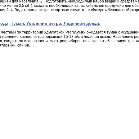
цией для населения. 2. Подготовить необходимый набор вещей и средств на
ю не менее 2,5 кВт), создать необходимый запас кабельной продукции для об
ией. 4. Водителям автотранспортных средств: - соблюдать безопасный скор
года, Туман, Усиление ветра, Ледянной дождь
местами по территории Удмуртской Республики ожидается туман с ухудшением 
 усиление южного ветра порывами 15-18 м/с и ледяной дождь. Населению ре
, следить за исправностью электроприборов, не оставлять без присмотра в
атарейки, спички,…