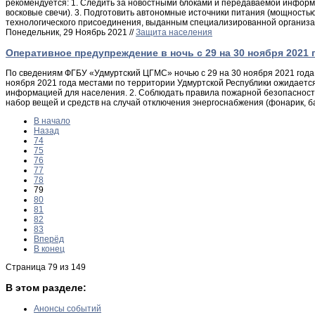
рекомендуется: 1. Следить за новостными блоками и передаваемой информа
восковые свечи). 3. Подготовить автономные источники питания (мощность
технологического присоединения, выданным специализированной организац
Понедельник, 29 Ноябрь 2021 //
Защита населения
Оперативное предупреждение в ночь с 29 на 30 ноября 2021 
По сведениям ФГБУ «Удмуртский ЦГМС» ночью с 29 на 30 ноября 2021 года 
ноября 2021 года местами по территории Удмуртской Республики ожидается
информацией для населения. 2. Соблюдать правила пожарной безопасности
набор вещей и средств на случай отключения энергоснабжения (фонарик, б
В начало
Назад
74
75
76
77
78
79
80
81
82
83
Вперёд
В конец
Страница 79 из 149
В этом разделе:
Анонсы событий