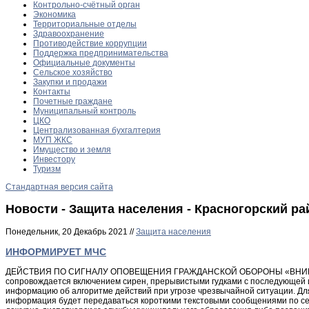
Контрольно-счётный орган
Экономика
Территориальные отделы
Здравоохранение
Противодействие коррупции
Поддержка предпринимательства
Официальные документы
Сельское хозяйство
Закупки и продажи
Контакты
Почетные граждане
Муниципальный контроль
ЦКО
Централизованная бухгалтерия
МУП ЖКС
Имущество и земля
Инвестору
Туризм
Стандартная версия сайта
Новости - Защита населения - Красногорский ра
Понедельник, 20 Декабрь 2021 //
Защита населения
ИНФОРМИРУЕТ МЧС
ДЕЙСТВИЯ ПО СИГНАЛУ ОПОВЕЩЕНИЯ ГРАЖДАНСКОЙ ОБОРОНЫ «ВНИМАНИЕ
сопровождается включением сирен, прерывистыми гудками с последующей
информацию об алгоритме действий при угрозе чрезвычайной ситуации. Дл
информация будет передаваться короткими текстовыми сообщениями по се