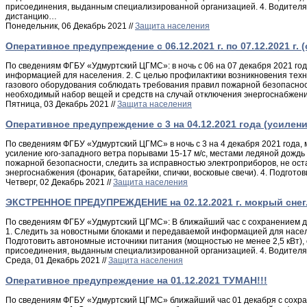
присоединения, выданным специализированной организацией. 4. Водителям
дистанцию…
Понедельник, 06 Декабрь 2021 //
Защита населения
Оперативное предупреждение с 06.12.2021 г. по 07.12.2021 г. 
По сведениям ФГБУ «Удмуртский ЦГМС»: в ночь с 06 на 07 декабря 2021 го
информацией для населения. 2. С целью профилактики возникновения техн
газового оборудования соблюдать требования правил пожарной безопасности
необходимый набор вещей и средств на случай отключения энергоснабжения
Пятница, 03 Декабрь 2021 //
Защита населения
Оперативное предупреждение с 3 на 04.12.2021 года (усилени
По сведениям ФГБУ «Удмуртский ЦГМС» в ночь с 3 на 4 декабря 2021 года, 
усиление юго-западного ветра порывами 15-17 м/с, местами ледяной дожд
пожарной безопасности, следить за исправностью электроприборов, не ост
энергоснабжения (фонарик, батарейки, спички, восковые свечи). 4. Подго
Четверг, 02 Декабрь 2021 //
Защита населения
ЭКСТРЕННОЕ ПРЕДУПРЕЖДЕНИЕ на 02.12.2021 г. мокрый снег
По сведениям ФГБУ «Удмуртский ЦГМС»: В ближайший час с сохранением дн
1. Следить за новостными блоками и передаваемой информацией для населен
Подготовить автономные источники питания (мощностью не менее 2,5 кВт),
присоединения, выданным специализированной организацией. 4. Водителям
Среда, 01 Декабрь 2021 //
Защита населения
Оперативное предупреждение на 01.12.2021 ТУМАН!!!
По сведениям ФГБУ «Удмуртский ЦГМС» ближайший час 01 декабря с сохран