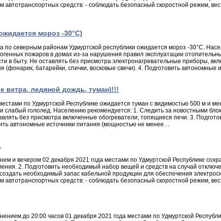
 автотранспортных средств: - соблюдать безопасный скоростной режим, вес
(ожидается мороз -30°С)
да по северным районам Удмуртской республики ожидается мороз -30°С. Нас
огенных пожаров в домах из-за нарушения правил эксплуатации отопительн
 в быту. Не оставлять без присмотра электронагревательные приборы, включ
 (фонарик, батарейки, спички, восковые свечи). 4. Подготовить автономны
е ветра, ледяной дождь, туман)!!!
местами по Удмуртской Республике ожидается туман с видимостью 500 м и ме
ь и слабый гололед. Населению рекомендуется: 1. Следить за новостными бл
авлять без присмотра включенные обогреватели, топящиеся печи. 3. Подгот
товить автономные источники питания (мощностью не менее…
.
ем и вечером 02 декабря 2021 года местами по Удмуртской Республике сохра
ия. 2. Подготовить необходимый набор вещей и средств на случай отключени
 создать необходимый запас кабельной продукции для обеспечения электрос
 автотранспортных средств: - соблюдать безопасный скоростной режим, ве
ением до 20:00 часов 01 декабря 2021 года местами по Удмуртской Республ