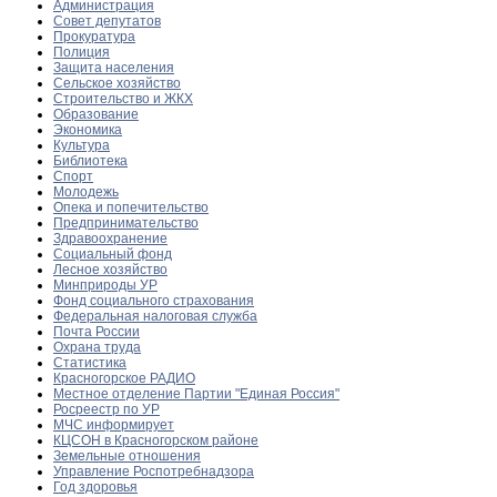
Администрация
Совет депутатов
Прокуратура
Полиция
Защита населения
Сельское хозяйство
Строительство и ЖКХ
Образование
Экономика
Культура
Библиотека
Спорт
Молодежь
Опека и попечительство
Предпринимательство
Здравоохранение
Социальный фонд
Лесное хозяйство
Минприроды УР
Фонд социального страхования
Федеральная налоговая служба
Почта России
Охрана труда
Статистика
Красногорское РАДИО
Местное отделение Партии "Единая Россия"
Росреестр по УР
МЧС информирует
КЦСОН в Красногорском районе
Земельные отношения
Управление Роспотребнадзора
Год здоровья