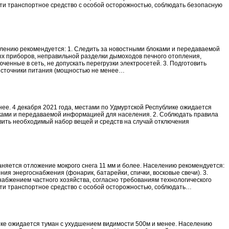
ти транспортное средство с особой осторожностью, соблюдать безопасную
елению рекомендуется: 1. Следить за новостными блоками и передаваемой
ых приборов, неправильной разделки дымоходов печного отопления,
енные в сеть, не допускать перегрузки электросетей. 3. Подготовить
е источники питания (мощностью не менее…
нее. 4 декабря 2021 года, местами по Удмуртской Республике ожидается
оками и передаваемой информацией для населения. 2. Соблюдать правила
овить необходимый набор вещей и средств на случай отключения
няется отложение мокрого снега 11 мм и более. Населению рекомендуется:
я энергоснабжения (фонарик, батарейки, спички, восковые свечи). 3.
набжением частного хозяйства, согласно требованиям технологического
сти транспортное средство с особой осторожностью, соблюдать…
ике ожидается туман с ухудшением видимости 500м и менее. Населению