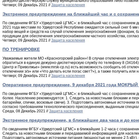
дежурно-диспетчерскую службу муниципального образования либо позвон
Четверг, 09 Декабрь 2021 //
Защита населения
Экстренное предупреждение на ближайший час и с сохранени
По сведениям ФГБУ «Удмуртский ЦГМС»: в ближайший час с сохранением дн
2021 года местами по Удмуртской Республике ожидается сильный снег 6 м
набор вещей и средств на случай отключения энергоснабжения (фонарик, ба
продукции для обеспечения электроснабжением частного хозяйства, согл
Четверг, 09 Декабрь 2021 //
Защита населения
ПО ТРЕНИРОВКЕ
Уважаемые жители МО «Красногорский район»! В случае отключения электро
обратиться в единую дежурно-диспетчерскую службу по телефону 8 (34164)
Центр и Приволжье» (www.mrsk-cp.ru) есть возможность сообщить об откл
отключении э/э» или «Что делать если погас свет?»), а также получить или
Четверг, 09 Декабрь 2021 //
Защита населения
Оперативное предупреждение, 9 декабря 2021 года МОКРЫЙ 
По сведениям ФГБУ «Удмуртский ЦГМС»: в ближайший час с сохранением дне
более. Населению рекомендуется: 1. Следить за новостными блоками и пе
батарейки, спички, восковые свечи). 3. Подготовить автономные источники
согласно требованиям технологического присоединения, выданным специал
Среда, 08 Декабрь 2021 //
Защита населения
Экстренное предупреждение, в ближайшие два часа и до кон
По сведениям ФГБУ «Удмуртский ЦГМС» в ближайшие 1-2 часа с сохранением
Следить за новостными блоками и передаваемой информацией для населения
Подготовить автономные источники питания (мощностью не менее 2,5 кВт),