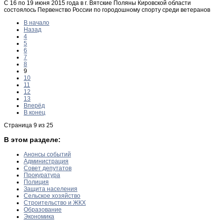
С 16 по 19 июня 2015 года в г. Вятские Поляны Кировской области
состоялось Первенство России по городошному спорту среди ветеранов
В начало
Назад
4
5
6
7
8
9
10
11
12
13
Вперёд
В конец
Страница 9 из 25
В этом разделе:
Анонсы событий
Администрация
Совет депутатов
Прокуратура
Полиция
Защита населения
Сельское хозяйство
Строительство и ЖКХ
Образование
Экономика