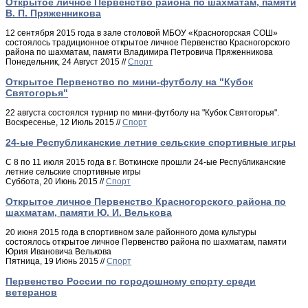
Открытое личное Первенство района по шахматам, памяти
В. П. Пряженникова
12 сентября 2015 года в зале столовой МБОУ «Красногорская СОШ»
состоялось традиционное открытое личное Первенство Красногорского
района по шахматам, памяти Владимира Петровича Пряженникова
Понедельник, 24 Август 2015 //
Спорт
Открытое Первенство по мини-футболу на "Кубок
Святогорья"
22 августа состоялся турнир по мини-футболу на "Кубок Святогорья".
Воскресенье, 12 Июль 2015 //
Спорт
24-ые Республиканские летние сельские спортивные игры
С 8 по 11 июля 2015 года в г. Воткинске прошли 24-ые Республиканские
летние сельские спортивные игры
Суббота, 20 Июнь 2015 //
Спорт
Открытое личное Первенство Красногорского района по
шахматам, памяти Ю. И. Велькова
20 июня 2015 года в спортивном зале районного дома культуры
состоялось открытое личное Первенство района по шахматам, памяти
Юрия Ивановича Велькова
Пятница, 19 Июнь 2015 //
Спорт
Первенство России по городошному спорту среди
ветеранов