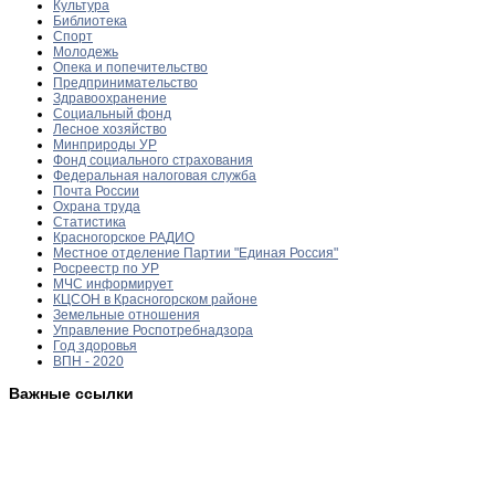
Культура
Библиотека
Спорт
Молодежь
Опека и попечительство
Предпринимательство
Здравоохранение
Социальный фонд
Лесное хозяйство
Минприроды УР
Фонд социального страхования
Федеральная налоговая служба
Почта России
Охрана труда
Статистика
Красногорское РАДИО
Местное отделение Партии "Единая Россия"
Росреестр по УР
МЧС информирует
КЦСОН в Красногорском районе
Земельные отношения
Управление Роспотребнадзора
Год здоровья
ВПН - 2020
Важные ссылки