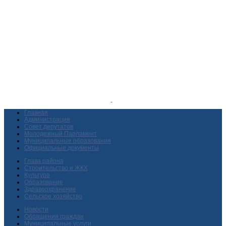
Главная
Администрация
Совет депутатов
Молодежный Парламент
Муниципальные образования
Официальные документы
Глава района
Строительство и ЖКХ
Культура
Образование
Здравоохранение
Сельское хозяйство
Новости
Обращения граждан
Муниципальные услуги