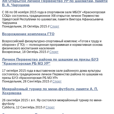
XIII Открытое личное Первенство УР по шахматам, памяти
В. А. Чарушина
С 06 по 08 ноября 2015 года в спортивном зале МБОУ «Красногорская
СОШ» состоялось традиционное XIII открытое личное Первенство
Удмуртской Республики по шахматам, памяти Виктора Афанасьевича
Чарушина
Понедельник, 26 Октябрь 2015 //
Спорт
Возрождение комплекса ГТО
Всероссийский физкультурно-спортивный комплекс «Готов к труду и
обороне» (ГТО) — полноценная программная и нормативная основа
физического воспитания населения
Воскресенье, 18 Октябрь 2015 //
Спорт
Личное Первенство района по шашкам на призы БУЗ
"Красногорская РБ МЗ УР"
17 октября 2015 года в выставочном зале районного дома культуры
состоялось традиционное личное Первенство района по шашкам на
призы БУЗ «Красногорская РБ МЗ УР»
Понедельник, 28 Сентябрь 2015 //
Спорт
Межрайонный турнир по мини-футболу, памяти А. П.
Хохрякова
26 сентября 2015 г. в п. Яр состоялся межрайонный турнир по мини-
футболу
Суббота, 12 Сентябрь 2015 //
Спорт