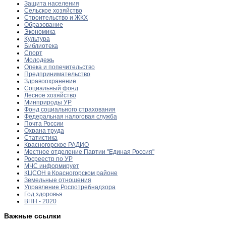
Защита населения
Сельское хозяйство
Строительство и ЖКХ
Образование
Экономика
Культура
Библиотека
Спорт
Молодежь
Опека и попечительство
Предпринимательство
Здравоохранение
Социальный фонд
Лесное хозяйство
Минприроды УР
Фонд социального страхования
Федеральная налоговая служба
Почта России
Охрана труда
Статистика
Красногорское РАДИО
Местное отделение Партии "Единая Россия"
Росреестр по УР
МЧС информирует
КЦСОН в Красногорском районе
Земельные отношения
Управление Роспотребнадзора
Год здоровья
ВПН - 2020
Важные ссылки