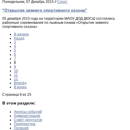
Понедельник, 07 Декабрь 2015 //
Спорт
"Открытие зимнего спортивного сезона"
05 декабря 2015 года на территории МАОУ ДОД ДЮСШ состоялись
районные соревнования по лыжным гонкам «Открытие зимнего
спортивного сезона»
В начало
Назад
3
4
5
6
7
8
9
10
11
12
Вперёд
В конец
Страница 8 из 25
В этом разделе:
Анонсы событий
Администрация
Совет депутатов
Прокуратура
Полиция