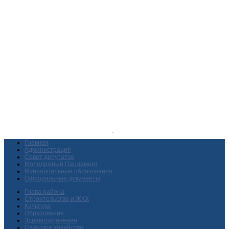
Главная
Администрация
Совет депутатов
Молодежный Парламент
Муниципальные образования
Официальные документы
Глава района
Строительство и ЖКХ
Культура
Образование
Здравоохранение
Сельское хозяйство