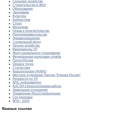
Сельское хозяйство
Строительство и ЖКХ
Образование
Экономика
Культура
Библиотека
Спорт
Молодежь
Опека и попечительство
Предпринимательство
Здравоохранение
Социальный фонд
Лесное хозяйство
Минприроды УР
Фонд социального страхования
Федеральная налоговая служба
Почта России
Охрана труда
Статистика
Красногорское РАДИО
Местное отделение Партии "Единая Россия"
Росреестр по УР
МЧС информирует
КЦСОН в Красногорском районе
Земельные отношения
Управление Роспотребнадзора
Год здоровья
ВПН - 2020
Важные ссылки