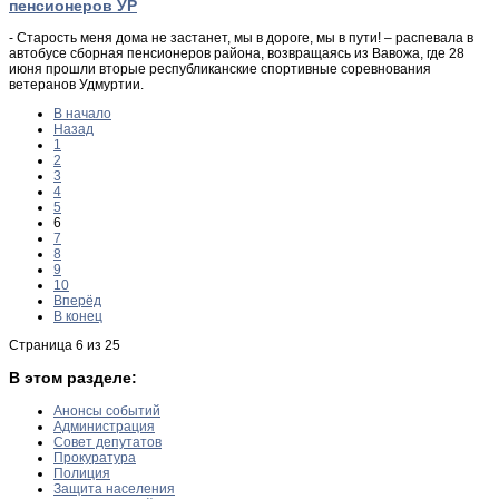
пенсионеров УР
- Старость меня дома не застанет, мы в дороге, мы в пути! – распевала в
автобусе сборная пенсионеров района, возвращаясь из Вавожа, где 28
июня прошли вторые республиканские спортивные соревнования
ветеранов Удмуртии.
В начало
Назад
1
2
3
4
5
6
7
8
9
10
Вперёд
В конец
Страница 6 из 25
В этом разделе:
Анонсы событий
Администрация
Совет депутатов
Прокуратура
Полиция
Защита населения