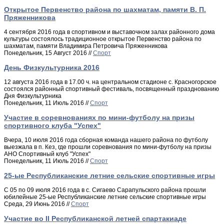
Открытое Первенство района по шахматам, памяти В. П.
Пряженникова
4 сентября 2016 года в спортивном и выставочном залах районного дома
культуры состоялось традиционное открытое Первенство района по
шахматам, памяти Владимира Петровича Пряженникова
Понедельник, 15 Август 2016 //
Спорт
День Физкультурника 2016
12 августа 2016 года в 17.00 ч. на центральном стадионе с. Красногорское
состоялся районный спортивный фестиваль, посвященный празднованию
Дня Физкультурника
Понедельник, 11 Июль 2016 //
Спорт
Участие в соревнованиях по мини-футболу на призы
спортивного клуба "Успех"
Вчера, 10 июля 2016 года сборная команда нашего района по футболу
выезжала в п. Кез, где прошли соревнования по мини-футболу на призы
АНО Спортивный клуб "Успех"
Понедельник, 11 Июль 2016 //
Спорт
25-ые Республиканские летние сельские спортивные игры
С 05 по 09 июля 2016 года в с. Сигаево Сарапульского района прошли
юбилейные 25-ые Республиканские летние сельские спортивные игры
Среда, 29 Июнь 2016 //
Спорт
Участие во II Республиканской летней спартакиаде