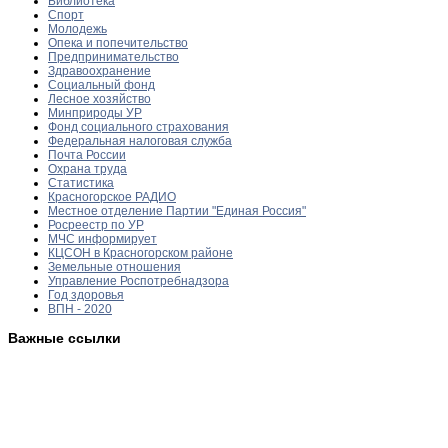
Библиотека
Спорт
Молодежь
Опека и попечительство
Предпринимательство
Здравоохранение
Социальный фонд
Лесное хозяйство
Минприроды УР
Фонд социального страхования
Федеральная налоговая служба
Почта России
Охрана труда
Статистика
Красногорское РАДИО
Местное отделение Партии "Единая Россия"
Росреестр по УР
МЧС информирует
КЦСОН в Красногорском районе
Земельные отношения
Управление Роспотребнадзора
Год здоровья
ВПН - 2020
Важные ссылки