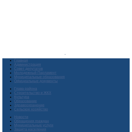
Главная
Администрация
Совет депутатов
Молодежный Парламент
Муниципальные образования
Официальные документы
Глава района
Строительство и ЖКХ
Культура
Образование
Здравоохранение
Сельское хозяйство
Новости
Обращения граждан
Муниципальные услуги
Защита населения