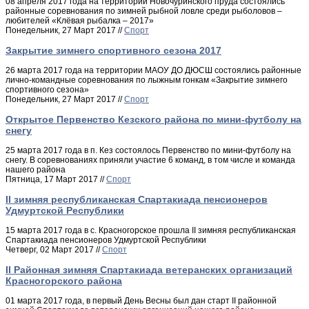
08 апреля 2017 года на территории Новочуринского пруда состоялись
районные соревнования по зимней рыбной ловле среди рыболовов –
любителей «Клёвая рыбалка – 2017»
Понедельник, 27 Март 2017 //
Спорт
Закрытие зимнего спортивного сезона 2017
26 марта 2017 года на территории МАОУ ДО ДЮСШ состоялись районные
лично-командные соревнования по лыжным гонкам «Закрытие зимнего
спортивного сезона»
Понедельник, 27 Март 2017 //
Спорт
Открытое Первенство Кезского района по мини-футболу на
снегу
25 марта 2017 года в п. Кез состоялось Первенство по мини-футболу на
снегу. В соревнованиях приняли участие 6 команд, в том числе и команда
нашего района
Пятница, 17 Март 2017 //
Спорт
II зимняя республиканская Спартакиада пенсионеров
Удмуртской Республики
15 марта 2017 года в с. Красногорское прошла II зимняя республиканская
Спартакиада пенсионеров Удмуртской Республики
Четверг, 02 Март 2017 //
Спорт
II Районная зимняя Спартакиада ветеранских организаций
Красногорского района
01 марта 2017 года, в первый День Весны был дан старт II районной