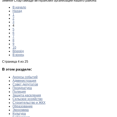
зимней Спартакиаде ветеранских организаций нашего района
В начало
Назад
1
2
3
4
5
6
7
8
9
10
Вперёд
В конец
Страница 4 из 25
В этом разделе:
Анонсы событий
Администрация
Совет депутатов
Прокуратура
Полиция
Защита населения
Сельское хозяйство
Строительство и ЖКХ
Образование
Экономика
Культура