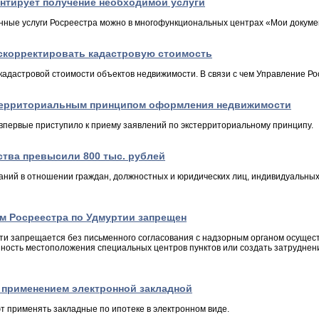
нтирует получение необходимой услуги
енные услуги Росреестра можно в многофункциональных центрах «Мои докуме
 скорректировать кадастровую стоимость
кадастровой стоимости объектов недвижимости. В связи с чем Управление Р
кстерриториальным принципом оформления недвижимости
впервые приступило к приему заявлений по экстерриториальному принципу.
тва превысили 800 тыс. рублей
ваний в отношении граждан, должностных и юридических лиц, индивидуальн
ем Росреестра по Удмуртии запрещен
ети запрещается без письменного согласования с надзорным органом осущест
ность местоположения специальных центров пунктов или создать затруднени
 применением электронной закладной
т применять закладные по ипотеке в электронном виде.