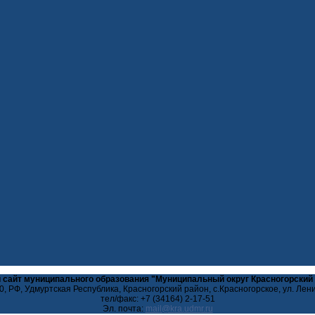
 сайт муниципального образования "Муниципальный округ Красногорский
, РФ, Удмуртская Республика, Красногорский район, с.Красногорское, ул. Лен
тел/факс: +7 (34164) 2-17-51
Эл. почта: