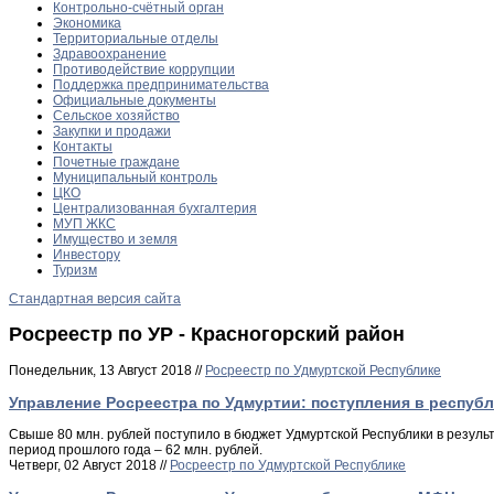
Контрольно-счётный орган
Экономика
Территориальные отделы
Здравоохранение
Противодействие коррупции
Поддержка предпринимательства
Официальные документы
Сельское хозяйство
Закупки и продажи
Контакты
Почетные граждане
Муниципальный контроль
ЦКО
Централизованная бухгалтерия
МУП ЖКС
Имущество и земля
Инвестору
Туризм
Стандартная версия сайта
Росреестр по УР - Красногорский район
Понедельник, 13 Август 2018 //
Росреестр по Удмуртской Республике
Управление Росреестра по Удмуртии: поступления в республ
Свыше 80 млн. рублей поступило в бюджет Удмуртской Республики в результ
период прошлого года – 62 млн. рублей.
Четверг, 02 Август 2018 //
Росреестр по Удмуртской Республике