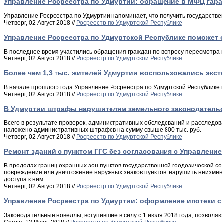
Управление Росреестра по Удмуртии: обращение в МФЦ гара
Управление Росреестра по Удмуртии напоминает, что получить государств
Четверг, 02 Август 2018 //
Росреестр по Удмуртской Республике
Управление Росреестра по Удмуртской Республике поможет
В последнее время участились обращения граждан по вопросу пересмотра 
Четверг, 02 Август 2018 //
Росреестр по Удмуртской Республике
Более чем 1,3 тыс. жителей Удмуртии воспользовались э
В начале прошлого года Управление Росреестра по Удмуртской Республике 
Четверг, 02 Август 2018 //
Росреестр по Удмуртской Республике
В Удмуртии штрафы нарушителям земельного законодательс
Всего в результате проверок, административных обследований и расследо
наложено административных штрафов на сумму свыше 800 тыс. руб.
Четверг, 02 Август 2018 //
Росреестр по Удмуртской Республике
Ремонт зданий с пунктом ГГС без согласования с Управлени
В пределах границ охранных зон пунктов государственной геодезической с
повреждение или уничтожение наружных знаков пунктов, нарушить неизмен
доступа к ним.
Четверг, 02 Август 2018 //
Росреестр по Удмуртской Республике
Управление Росреестра по Удмуртии: оформление ипотеки с
Законодательные новеллы, вступившие в силу с 1 июля 2018 года, позволяю