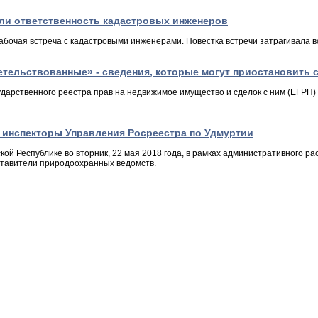
или ответственность кадастровых инженеров
рабочая встреча с кадастровыми инженерами. Повестка встречи затрагивала
етельствованные» - сведения, которые могут приостановить 
ударственного реестра прав на недвижимое имущество и сделок с ним (ЕГРП)
 инспекторы Управления Росреестра по Удмуртии
ой Республике во вторник, 22 мая 2018 года, в рамках административного р
ставители природоохранных ведомств.