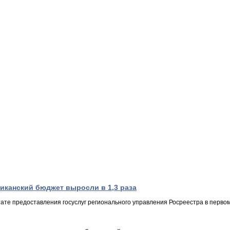
иканский бюджет выросли в 1,3 раза
ате предоставления госуслуг регионального управления Росреестра в первом 