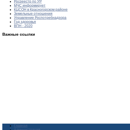
Росреестр по УР
МЧС информирует
КЦСОН в Красногорском районе
Земельные отношения
Управление Роспотребнадзора
Год здоровья
ВПН - 2020
Важные ссылки
Главная
Администрация