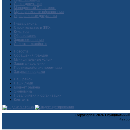
Совет депутатов
Молодежный Парламент
Муниципальные образования
Официальные документы
Глава района
Строительство и ЖКХ
Культура
Образование
Здравоохранение
Сельское хозяйство
Новости
Обращения граждан
Муниципальные услуги
Защита населения
Противодействие коррупции
Закупки и продажи
Наш район
Наши люди
Бюджет района
Экономика
Предприятия и организации
Контакты
Copyright © 2026 Официальный
427650