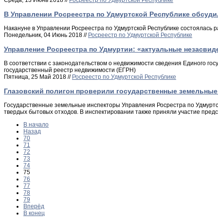
Среда, 13 Июнь 2018 //
Росреестр по Удмуртской Республике
В Управлении Росреестра по Удмуртской Республике обсуд
Накануне в Управлении Росреестра по Удмуртской Республике состоялась 
Понедельник, 04 Июнь 2018 //
Росреестр по Удмуртской Республике
Управление Росреестра по Удмуртии: «актуальные незасвид
В соответствии с законодательством о недвижимости сведения Единого гос
государственный реестр недвижимости (ЕГРН)
Пятница, 25 Май 2018 //
Росреестр по Удмуртской Республике
Глазовский полигон проверили государственные земельные
Государственные земельные инспекторы Управления Росрестра по Удмуртск
твердых бытовых отходов. В инспектировании также приняли участие пред
В начало
Назад
70
71
72
73
74
75
76
77
78
79
Вперёд
В конец