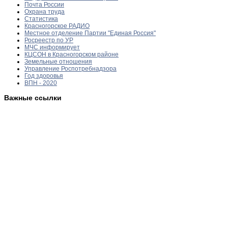
Почта России
Охрана труда
Статистика
Красногорское РАДИО
Местное отделение Партии "Единая Россия"
Росреестр по УР
МЧС информирует
КЦСОН в Красногорском районе
Земельные отношения
Управление Роспотребнадзора
Год здоровья
ВПН - 2020
Важные ссылки