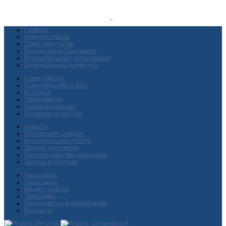
Главная
Администрация
Совет депутатов
Молодежный Парламент
Муниципальные образования
Официальные документы
Глава района
Строительство и ЖКХ
Культура
Образование
Здравоохранение
Сельское хозяйство
Новости
Обращения граждан
Муниципальные услуги
Защита населения
Противодействие коррупции
Закупки и продажи
Наш район
Наши люди
Бюджет района
Экономика
Предприятия и организации
Контакты