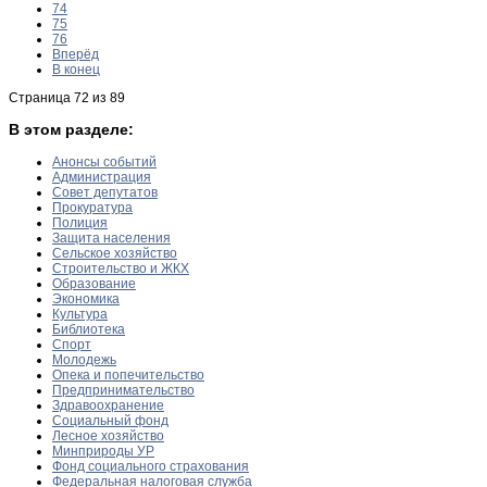
74
75
76
Вперёд
В конец
Страница 72 из 89
В этом разделе:
Анонсы событий
Администрация
Совет депутатов
Прокуратура
Полиция
Защита населения
Сельское хозяйство
Строительство и ЖКХ
Образование
Экономика
Культура
Библиотека
Спорт
Молодежь
Опека и попечительство
Предпринимательство
Здравоохранение
Социальный фонд
Лесное хозяйство
Минприроды УР
Фонд социального страхования
Федеральная налоговая служба