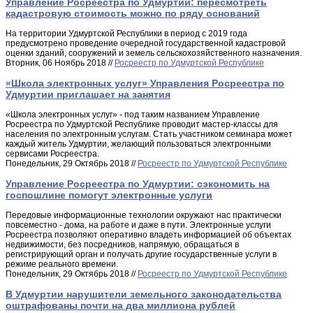
Управление Росреестра по Удмуртии: пересмотреть
кадастровую стоимость можно по ряду оснований
На территории Удмуртской Республики в период с 2019 года
предусмотрено проведение очередной государственной кадастровой
оценки зданий, сооружений и земель сельскохозяйственного назначения.
Вторник, 06 Ноябрь 2018 //
Росреестр по Удмуртской Республике
«Школа электронных услуг» Управления Росреестра по
Удмуртии приглашает на занятия
«Школа электронных услуг» - под таким названием Управление
Росреестра по Удмуртской Республике проводит мастер-классы для
населения по электронным услугам. Стать участником семинара может
каждый житель Удмуртии, желающий пользоваться электронными
сервисами Росреестра.
Понедельник, 29 Октябрь 2018 //
Росреестр по Удмуртской Республике
Управление Росреестра по Удмуртии: сэкономить на
госпошлине помогут электронные услуги
Передовые информационные технологии окружают нас практически
повсеместно - дома, на работе и даже в пути. Электронные услуги
Росреестра позволяют оперативно владеть информацией об объектах
недвижимости, без посредников, напрямую, обращаться в
регистрирующий орган и получать другие государственные услуги в
режиме реального времени.
Понедельник, 29 Октябрь 2018 //
Росреестр по Удмуртской Республике
В Удмуртии нарушители земельного законодательства
оштрафованы почти на два миллиона рублей