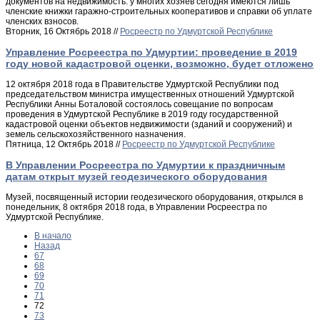
документов на недвижимость: у многих хозяев сегодня имеются лишь
членские книжки гаражно-строительных кооперативов и справки об уплате
членских взносов.
Вторник, 16 Октябрь 2018 //
Росреестр по Удмуртской Республике
Управление Росреестра по Удмуртии: проведение в 2019
году новой кадастровой оценки, возможно, будет отложено
12 октября 2018 года в Правительстве Удмуртской Республики под
председательством министра имущественных отношений Удмуртской
Республики Анны Боталовой состоялось совещание по вопросам
проведения в Удмуртской Республике в 2019 году государственной
кадастровой оценки объектов недвижимости (зданий и сооружений) и
земель сельскохозяйственного назначения.
Пятница, 12 Октябрь 2018 //
Росреестр по Удмуртской Республике
В Управлении Росреестра по Удмуртии к праздничным
датам открыт музей геодезического оборудования
Музей, посвященный истории геодезического оборудования, открылся в
понедельник, 8 октября 2018 года, в Управлении Росреестра по
Удмуртской Республике.
В начало
Назад
67
68
69
70
71
72
73