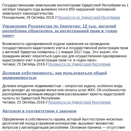
Государственными земельными инспекторами Удмуртской Республики на 1
октября текущего года выявлено почти 850 нарушений требований
земельного законодательства.
Понедельник, 29 Октябрь 2018 //
Росреестр по Удмуртской Республике
Управление Росреестра по Удмуртии: 12 тыс. жителей
республики обратились за регистрацией прав в «одно
окно»
Возможность одновременной подачи заявления на проведение
государственного кадастрового учета и государственной регистрации прав
у жителей Удмуртии появилась с 1 января 2017 года. Это значит, что
гражданин может обратиться один раз для осуществления одновременно
кадастрового учет и регистрации прав т.е. в «одно окно».
Четверг, 25 Октябрь 2018 //
Росреестр по Удмуртской Республике
Долевая собственность: как пользоваться общей
недвижимостью
Долевое владение недвижимостью – непростая задача, особенно когда
дело доходит до продажи жилья или оплаты услуг ЖКХ. Об особенностях
распоряжения долевым имуществом рассказывают юристы кадастровой
палаты по Удмуртской Республике.
Четверг, 25 Октябрь 2018 //
Росреестр по Удмуртской Республике
Автодом в соответствии с законом
Оформление в собственность гаража, который был построен несколько
десятилетий назад в гаражном кооперативе, вызывает множество
вопросов у автовладельцев республики. Основная причина — отсутствие