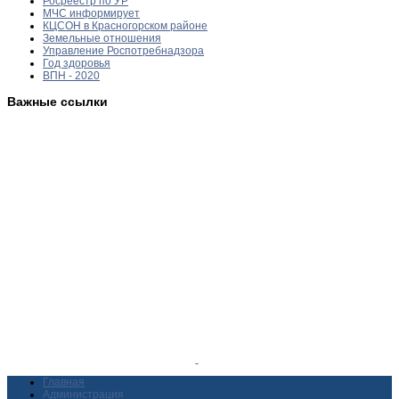
Росреестр по УР
МЧС информирует
КЦСОН в Красногорском районе
Земельные отношения
Управление Роспотребнадзора
Год здоровья
ВПН - 2020
Важные ссылки
Главная
Администрация