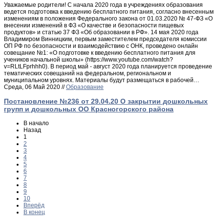
Уважаемые родители! С начала 2020 года в учреждениях образования
ведется подготовка к введению бесплатного питания, согласно внесенным
изменениям в положения Федерального закона от 01.03.2020 № 47-ФЗ «О
внесении изменений в ФЗ «О качестве и безопасности пищевых
продуктов» и статью 37 ФЗ «Об образовании в РФ». 14 мая 2020 года
Владимиром Винницким, первым заместителем председателя комиссии
ОП РФ по безопасности и взаимодействию с ОНК, проведено онлайн
совещание №1: «О подготовке к введению бесплатного питания для
учеников начальной школы» (https://www.youtube.com/watch?
v=RLtLFprhhh0). В период май - август 2020 года планируется проведение
тематических совещаний на федеральном, региональном и
муниципальном уровнях. Материалы будут размещаться в рабочей…
Среда, 06 Май 2020 //
Образование
Постановление №236 от 29.04.20 О закрытии дошкольных
групп и дошкольных ОО Красногорского района
В начало
Назад
1
2
3
4
5
6
7
8
9
10
Вперёд
В конец