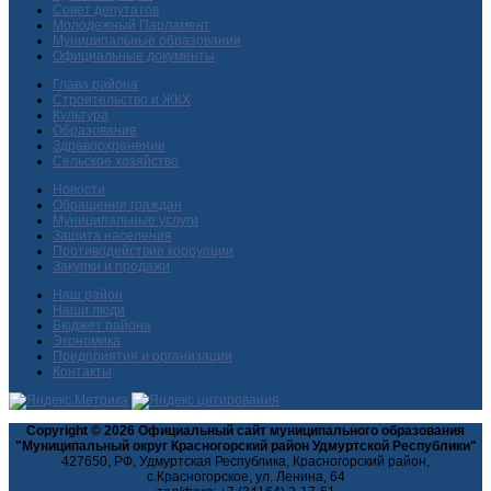
Совет депутатов
Молодежный Парламент
Муниципальные образования
Официальные документы
Глава района
Строительство и ЖКХ
Культура
Образование
Здравоохранение
Сельское хозяйство
Новости
Обращения граждан
Муниципальные услуги
Защита населения
Противодействие коррупции
Закупки и продажи
Наш район
Наши люди
Бюджет района
Экономика
Предприятия и организации
Контакты
Copyright © 2026 Официальный сайт муниципального образования
"Муниципальный округ Красногорский район Удмуртской Республики"
427650, РФ, Удмуртская Республика, Красногорский район,
с.Красногорское, ул. Ленина, 64