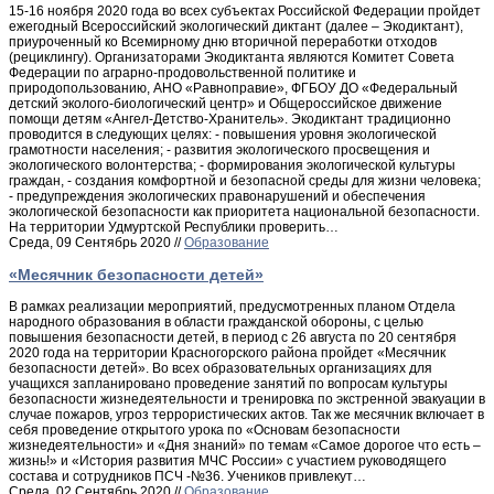
15-16 ноября 2020 года во всех субъектах Российской Федерации пройдет
ежегодный Всероссийский экологический диктант (далее – Экодиктант),
приуроченный ко Всемирному дню вторичной переработки отходов
(рециклингу). Организаторами Экодиктанта являются Комитет Совета
Федерации по аграрно-продовольственной политике и
природопользованию, АНО «Равноправие», ФГБОУ ДО «Федеральный
детский эколого-биологический центр» и Общероссийское движение
помощи детям «Ангел-Детство-Хранитель». Экодиктант традиционно
проводится в следующих целях: - повышения уровня экологической
грамотности населения; - развития экологического просвещения и
экологического волонтерства; - формирования экологической культуры
граждан, - создания комфортной и безопасной среды для жизни человека;
- предупреждения экологических правонарушений и обеспечения
экологической безопасности как приоритета национальной безопасности.
На территории Удмуртской Республики проверить…
Среда, 09 Сентябрь 2020 //
Образование
«Месячник безопасности детей»
В рамках реализации мероприятий, предусмотренных планом Отдела
народного образования в области гражданской обороны, с целью
повышения безопасности детей, в период с 26 августа по 20 сентября
2020 года на территории Красногорского района пройдет «Месячник
безопасности детей». Во всех образовательных организациях для
учащихся запланировано проведение занятий по вопросам культуры
безопасности жизнедеятельности и тренировка по экстренной эвакуации в
случае пожаров, угроз террористических актов. Так же месячник включает в
себя проведение открытого урока по «Основам безопасности
жизнедеятельности» и «Дня знаний» по темам «Самое дорогое что есть –
жизнь!» и «История развития МЧС России» с участием руководящего
состава и сотрудников ПСЧ -№36. Учеников привлекут…
Среда, 02 Сентябрь 2020 //
Образование