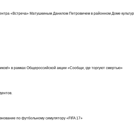
ентра «Встреча» Матушкиным Данилом Петровичем в районном Доме культуры
иков!» в рамках Общероссийской акции «Сообщи, где торгуют смертью»
дентов.
внование по футбольному симулятору «FIFA 17»