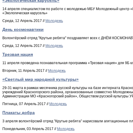
«Экологическая карусель»
14 апреля специалистом по работе с молодежью МБУ Молодежный центр «В
«Экологическая карусель»
Среда, 12 Апрель 2017 //
Молодежь
День космонавтики
Волонтёрский отряд "Крутые ребята" поздравляет всех с ДНЁМ КОСМОНАВ
Среда, 12 Апрель 2017 //
Молодежь
Трезвая нация
11 апреля проведена познавательная программа «Трезвая нация» для 9Б к
Вторник, 11 Апрель 2017 //
Молодежь
«Светлый мир народной культуры»
29-31 марта в рамках месячника русской культуры на базе интерната Кра
учреждений Красногорского района, организованные совместно Молодежны
Администрации МО «Красногорский район», Обществом русской культуры У
Пятница, 07 Апрель 2017 //
Молодежь
Плакаты добра
3 апреля волонтёрский отряд ”Крутые ребята” нарисовали агитационные п
Понедельник, 03 Апрель 2017 //
Молодежь