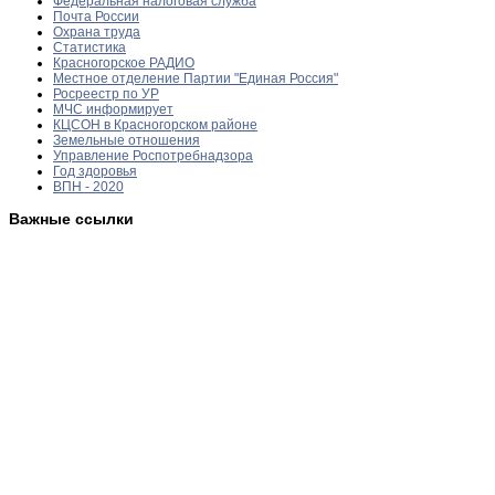
Федеральная налоговая служба
Почта России
Охрана труда
Статистика
Красногорское РАДИО
Местное отделение Партии "Единая Россия"
Росреестр по УР
МЧС информирует
КЦСОН в Красногорском районе
Земельные отношения
Управление Роспотребнадзора
Год здоровья
ВПН - 2020
Важные ссылки