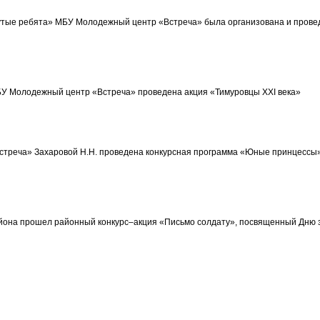
рутые ребята» МБУ Молодежный центр «Встреча» была организована и пров
МБУ Молодежный центр «Встреча» проведена акция «Тимуровцы XXI века»
треча» Захаровой Н.Н. проведена конкурсная программа «Юные принцессы»
района прошел районный конкурс–акция «Письмо солдату», посвященный Дню