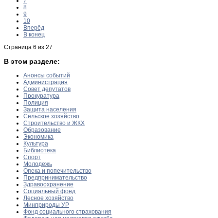
7
8
9
10
Вперёд
В конец
Страница 6 из 27
В этом разделе:
Анонсы событий
Администрация
Совет депутатов
Прокуратура
Полиция
Защита населения
Сельское хозяйство
Строительство и ЖКХ
Образование
Экономика
Культура
Библиотека
Спорт
Молодежь
Опека и попечительство
Предпринимательство
Здравоохранение
Социальный фонд
Лесное хозяйство
Минприроды УР
Фонд социального страхования