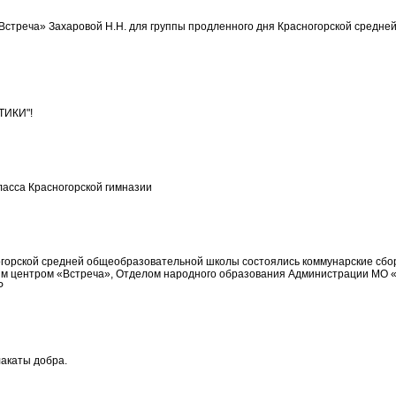
стреча» Захаровой Н.Н. для группы продленного дня Красногорской средн
ТИКИ"!
ласса Красногорской гимназии
сногорской средней общеобразовательной школы состоялись коммунарские сб
м центром «Встреча», Отделом народного образования Администрации МО «К
Р
лакаты добра.