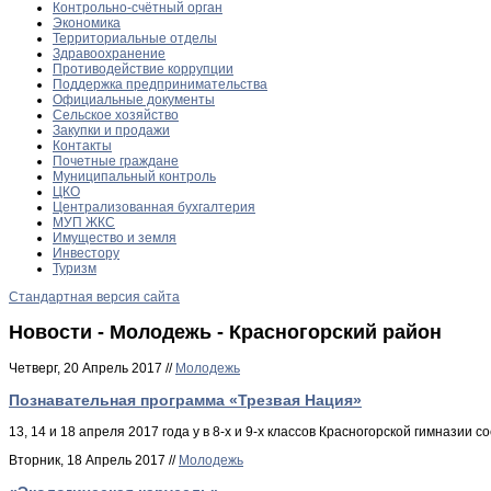
Контрольно-счётный орган
Экономика
Территориальные отделы
Здравоохранение
Противодействие коррупции
Поддержка предпринимательства
Официальные документы
Сельское хозяйство
Закупки и продажи
Контакты
Почетные граждане
Муниципальный контроль
ЦКО
Централизованная бухгалтерия
МУП ЖКС
Имущество и земля
Инвестору
Туризм
Стандартная версия сайта
Новости - Молодежь - Красногорский район
Четверг, 20 Апрель 2017 //
Молодежь
Познавательная программа «Трезвая Нация»
13, 14 и 18 апреля 2017 года у в 8-х и 9-х классов Красногорской гимнази
Вторник, 18 Апрель 2017 //
Молодежь