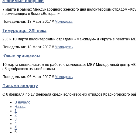
Любимые бабушки
7 марта в рамках Международного женского дня волонтерским отрядом «К
проживающих в Доме «Ветеран»
Понедельник, 13 Март 2017 //
Молодежь
Тимуровцы XXI века
2, 3 и 10 марта волонтерскими отрядами «Максимум» и «Крутые ребята» 
Понедельник, 13 Март 2017 //
Молодежь
Юные принцессы
10 марта специалистом по работе с молодежью МБУ Молодежный центр «Вс
общеобразовательной школы
Понедельник, 06 Март 2017 //
Молодежь
Письмо солдату
С 6 февраля по 17 февраля среди волонтерских отрядов Красногорского 
В начало
Назад
1
2
3
4
5
6