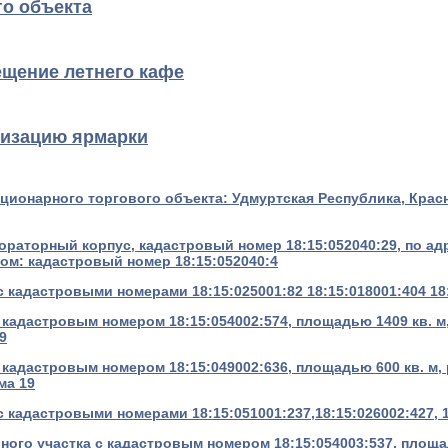
го объекта
ещение летнего кафе
низацию ярмарки
ционарного торгового объекта: Удмуртская Республика, Красн
раторный корпус, кадастровый номер 18:15:052040:29, по ад
ком: кадастровый номер 18:15:052040:4
 кадастровыми номерами 18:15:025001:82 18:15:018001:404 18
 кадастровым номером 18:15:054002:574, площадью 1409 кв. м
9
 кадастровым номером 18:15:049002:636, площадью 600 кв. м,
ма 19
кадастровыми номерами 18:15:051001:237,18:15:026002:427, 1
ного участка с кадастровым номером 18:15:054003:537, площа