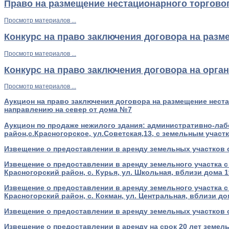
Право на размещение нестационарного торгово
Просмотр материалов ...
Конкурс на право заключения договора на разм
Просмотр материалов ...
Конкурс на право заключения договора на орга
Просмотр материалов ...
Аукцион на право заключения договора на размещение неста
направлению на север от дома №7
Аукцион по продаже нежилого здания: административно-лабо
район,с.Красногорское, ул.Советская,13, с земельным участ
Извещение о предоставлении в аренду земельных участков с
Извещение о предоставлении в аренду земельного участка с
Красногорский район, с. Курья, ул. Школьная, вблизи дома 1
Извещение о предоставлении в аренду земельного участка с
Красногорский район, с. Кокман, ул. Центральная, вблизи до
Извещение о предоставлении в аренду земельных участков с 
Извещение о предоставлении в аренду на срок 20 лет земель