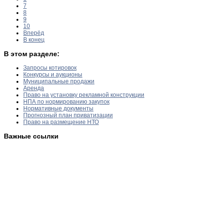
7
8
9
10
Вперёд
В конец
В этом разделе:
Запросы котировок
Конкурсы и аукционы
Муниципальные продажи
Аренда
Право на установку рекламной конструкции
НПА по нормированию закупок
Нормативные документы
Прогнозный план приватизации
Право на размещение НТО
Важные ссылки