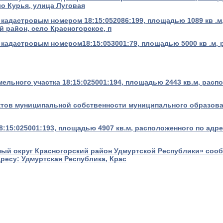
о Курья, улица Луговая
 кадастровым номером 18:15:052086:199, площадью 1089 кв .м
 район, село Красногорское, п
 кадастровым номером18:15:053001:79, площадью 5000 кв .м, 
ельного участка 18:15:025001:194, площадью 2443 кв.м, расп
ектов муниципальной собственности муниципального образов
8:15:025001:193, площадью 4907 кв.м, расположенного по адр
й округ Красногорский район Удмуртской Республики» сообщ
дресу: Удмуртская Республика, Крас