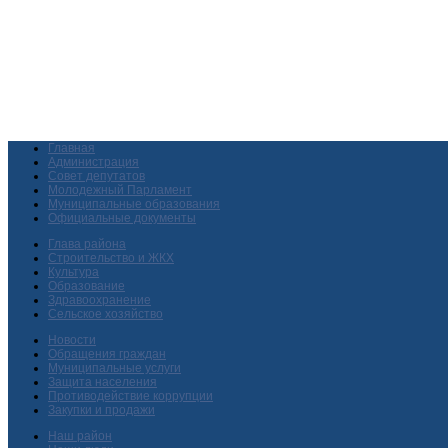
Главная
Администрация
Совет депутатов
Молодежный Парламент
Муниципальные образования
Официальные документы
Глава района
Строительство и ЖКХ
Культура
Образование
Здравоохранение
Сельское хозяйство
Новости
Обращения граждан
Муниципальные услуги
Защита населения
Противодействие коррупции
Закупки и продажи
Наш район